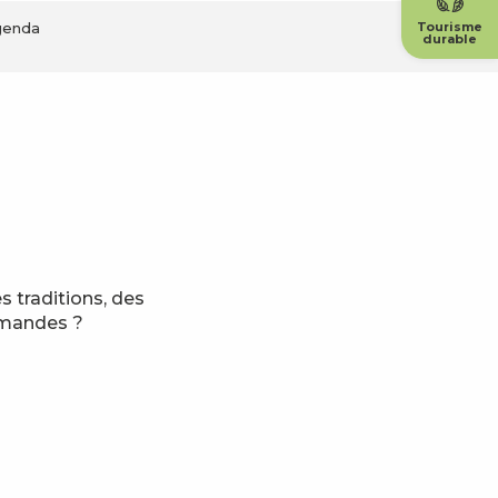
genda
Tourisme
durable
 traditions, des
rmandes ?