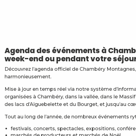
Les Classiques du Prieuré
Sieste musicale aux Charmettes : OudéBach
Arts de rue : soirée musique amplifiée
Apéro'vignes au Domaine La Gerbelle
Agenda des événements à Chambér
Graines de papier
week-end ou pendant votre séjour
La tête dans les étoiles - séance de planétarium
Apéro'vignes à la Maison Philippe Grisard
Découvrez l’agenda officiel de Chambéry Montagnes, t
Stage multi-cordes escalade, via-ferrata, canyon (10-1
harmonieusement.
7ème Symposium de sculpture et rencontre d'artist
Balade découverte : Arbres médicinaux de nos sentie
Mise à jour en temps réel via notre système d’inform
Apéro'vignes au Domaine de Méjane
organisées à Chambéry, dans la vallée, dans le Massif
Exposition : Messages/Images, graphisme d'intérêt 
des lacs d’Aiguebelette et du Bourget, et jusqu’au cœ
Tout au long de l’année, de nombreux événements ryth
festivals, concerts, spectacles, expositions, confér
marchés de producteurs et marchés de Noël,