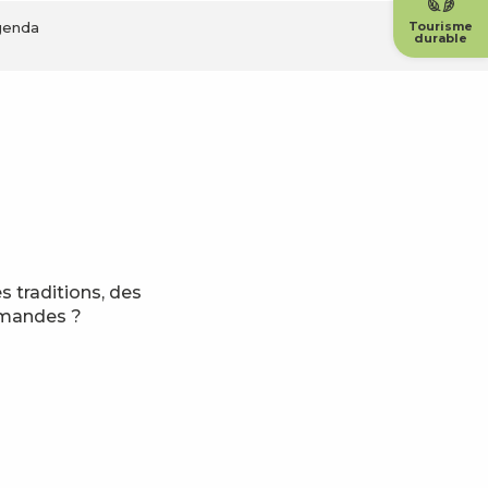
genda
Tourisme
durable
 traditions, des
rmandes ?