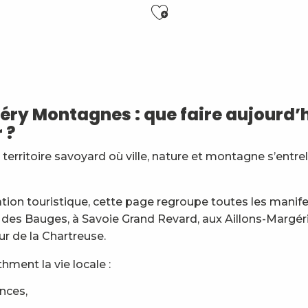
Ajouter aux f
y Montagnes : que faire aujourd’h
 ?
erritoire savoyard où ville, nature et montagne s’entre
6 ans)
es
rs
ation touristique, cette page regroupe toutes les manif
 des Bauges, à Savoie Grand Revard, aux Aillons-Margér
général
ur de la Chartreuse.
ment la vie locale :
ences,