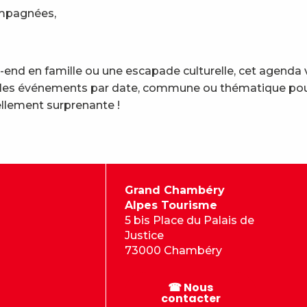
ompagnées,
end en famille ou une escapade culturelle, cet agenda 
trez les événements par date, commune ou thématique pou
llement surprenante !
Grand Chambéry
Alpes Tourisme
5 bis Place du Palais de
Justice
73000 Chambéry
☎ Nous
contacter