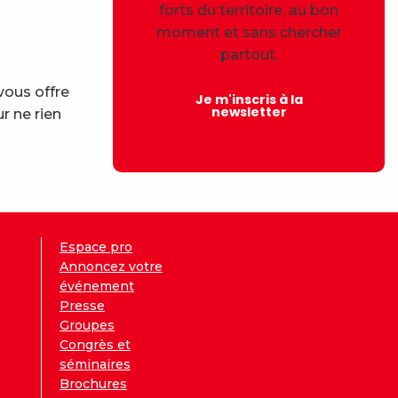
forts du territoire, au bon
moment et sans chercher
partout.
vous offre
Je m'inscris à la
newsletter
r ne rien
Espace pro
Annoncez votre
événement
Presse
Groupes
Congrès et
séminaires
Brochures