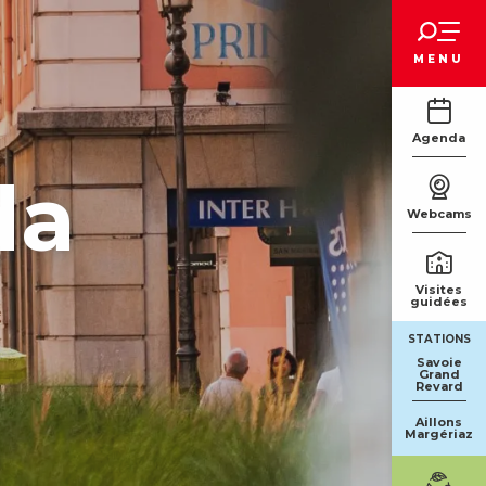
Voir les favoris
MENU
Agenda
da
Webcams
Visites
guidées
STATIONS
Savoie
Grand
Revard
Aillons
Margériaz