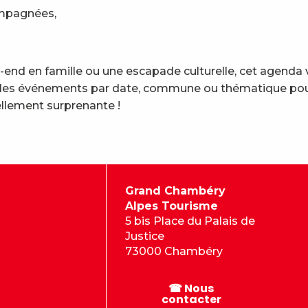
ompagnées,
end en famille ou une escapade culturelle, cet agenda 
trez les événements par date, commune ou thématique pou
llement surprenante !
Grand Chambéry
Alpes Tourisme
5 bis Place du Palais de
Justice
73000 Chambéry
☎ Nous
contacter