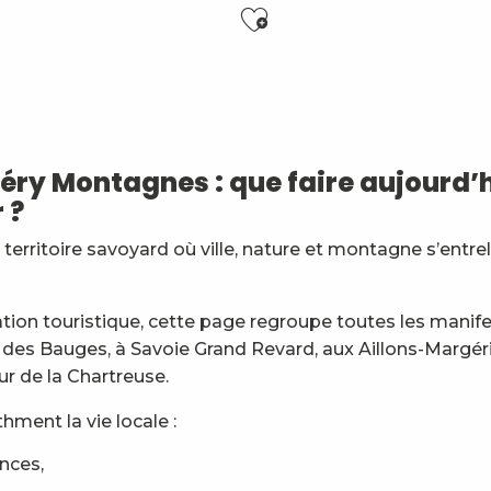
Ajouter aux f
6 ans)
y Montagnes : que faire aujourd’h
 ?
es
erritoire savoyard où ville, nature et montagne s’entre
nt
général
ation touristique, cette page regroupe toutes les manif
 des Bauges, à Savoie Grand Revard, aux Aillons-Margér
ur de la Chartreuse.
ment la vie locale :
ences,