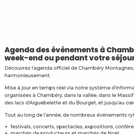
Jidé Waro en concert - Maloya (La Réunion)
Festi'Fecl' Au Caribou
Stage multi-cordes escalade, via-ferrata, canyon (10-1
Vendredis en Musique : Sycamore Sisters
Agenda des événements à Chambér
Atelier Baumes et plantes sauvages
week-end ou pendant votre séjour
Les Noces de Figaro
7ème Symposium de sculpture et rencontre d'artist
Découvrez l’agenda officiel de Chambéry Montagnes, t
Initiation à la marqueterie de paille - Niveau 1 débuta
harmonieusement.
Esc'apéro aux Fruits de la Treille
Exposition : Messages/Images, graphisme d'intérêt 
Mise à jour en temps réel via notre système d’inform
Exposition de peinture Martine Sainte Mareville
organisées à Chambéry, dans la vallée, dans le Massif
Festi'Fecl
des lacs d’Aiguebelette et du Bourget, et jusqu’au cœ
Tout au long de l’année, de nombreux événements ryth
festivals, concerts, spectacles, expositions, confér
marchés de producteurs et marchés de Noël,