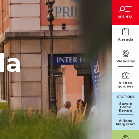
Voir les favoris
MENU
Agenda
da
Webcams
Visites
guidées
STATIONS
Savoie
Grand
Revard
Aillons
Margériaz