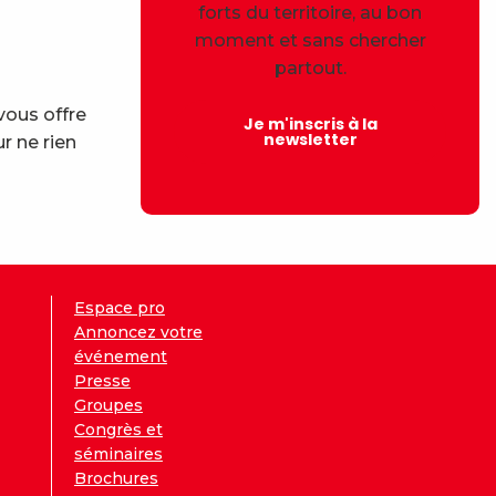
forts du territoire, au bon
moment et sans chercher
partout.
vous offre
Je m'inscris à la
newsletter
r ne rien
Espace pro
Annoncez votre
événement
Presse
Groupes
Congrès et
séminaires
Brochures