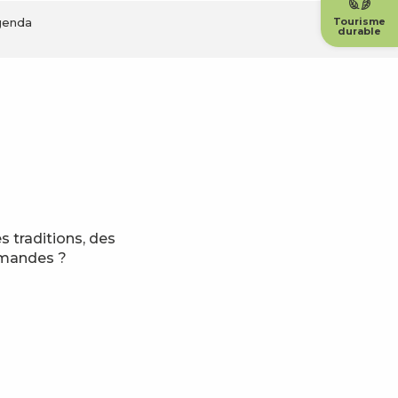
genda
Tourisme
durable
 traditions, des
rmandes ?