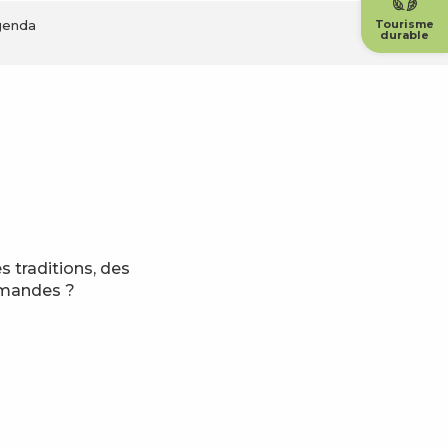
genda
Tourisme
durable
 traditions, des
rmandes ?