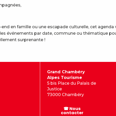
ompagnées,
end en famille ou une escapade culturelle, cet agenda 
trez les événements par date, commune ou thématique pou
llement surprenante !
Grand Chambéry
Alpes Tourisme
5 bis Place du Palais de
Justice
73000 Chambéry
☎ Nous
contacter