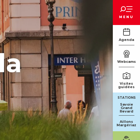
Voir les favoris
MENU
Agenda
da
Webcams
Visites
guidées
STATIONS
Savoie
Grand
Revard
Aillons
Margériaz