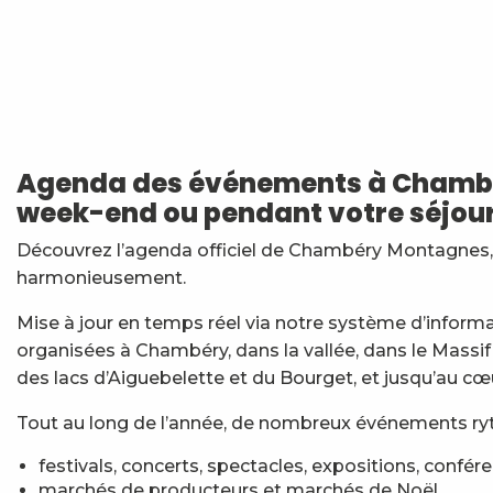
Jidé Waro en concert - Maloya (La Réunion)
Festi'Fecl' Au Caribou
Stage multi-cordes escalade, via-ferrata, canyon (10-1
Vendredis en Musique : Sycamore Sisters
Agenda des événements à Chambér
Atelier Baumes et plantes sauvages
week-end ou pendant votre séjour
Les Noces de Figaro
7ème Symposium de sculpture et rencontre d'artist
Découvrez l’agenda officiel de Chambéry Montagnes, t
Initiation à la marqueterie de paille - Niveau 1 débuta
harmonieusement.
Esc'apéro aux Fruits de la Treille
Exposition : Messages/Images, graphisme d'intérêt 
Mise à jour en temps réel via notre système d’inform
Exposition de peinture Martine Sainte Mareville
organisées à Chambéry, dans la vallée, dans le Massif
Festi'Fecl
des lacs d’Aiguebelette et du Bourget, et jusqu’au cœ
Tout au long de l’année, de nombreux événements ryth
festivals, concerts, spectacles, expositions, confér
marchés de producteurs et marchés de Noël,