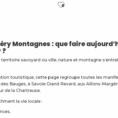
Ajouter aux f
6 ans)
y Montagnes : que faire aujourd’h
 ?
es
erritoire savoyard où ville, nature et montagne s’entre
nt
général
ation touristique, cette page regroupe toutes les manif
 des Bauges, à Savoie Grand Revard, aux Aillons-Margér
ur de la Chartreuse.
ment la vie locale :
ences,