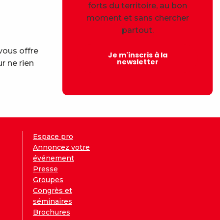
forts du territoire, au bon
moment et sans chercher
partout.
vous offre
Je m'inscris à la
newsletter
r ne rien
Espace pro
Annoncez votre
événement
Presse
Groupes
Congrès et
séminaires
Brochures