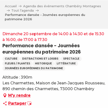
Aller
Accueil
Agenda des évènements Chambéry Montagnes
au
Tout l’agenda
contenu
Performance dansée - Journées européennes du
patrimoine 2026
principal
Dimanche 20 septembre de 14:00 à 14:30 et de 15:30
à 16:00, de 17:00 à 17:30
Performance dansée - Journées
européennes du patrimoine 2026
CULTURE
DISTRACTIONS ET LOISIRS
SPECTACLE
FLEURS / PLANTES
HISTORIQUE
LITTÉRATURE
JOURNÉES EUROPÉENNES DU PATRIMOINE
Altitude : 390m
Les Charmettes, Maison de Jean-Jacques Rousseau,
890 chemin des Charmettes, 73000 Chambéry
M'y rendre
Ajouter aux favoris
Partager