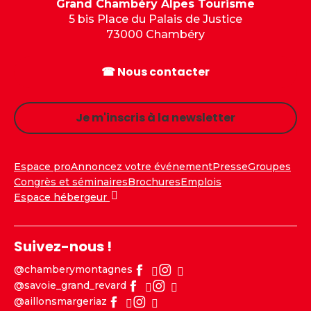
Grand Chambéry Alpes Tourisme
5 bis Place du Palais de Justice
73000 Chambéry
☎ Nous contacter
Je m'inscris à la newsletter
Espace pro
Annoncez votre événement
Presse
Groupes
Congrès et séminaires
Brochures
Emplois
Espace hébergeur
Suivez-nous !
@chamberymontagnes
@savoie_grand_revard
@aillonsmargeriaz