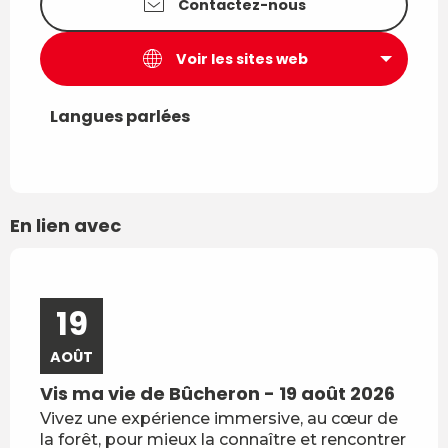
Contactez-nous
Voir les sites web
Langues parlées
Langues parlées
En lien avec
Réservable
19
2
AOÛT
AO
Vis ma vie de Bûcheron - 19 août 2026
Vis 
Vivez une expérience immersive, au cœur de
Plong
la forêt, pour mieux la connaître et rencontrer
marte