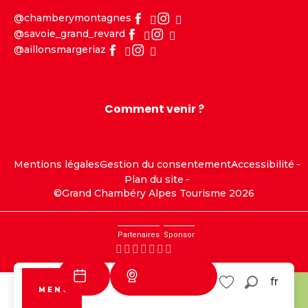
@chamberymontagnes
@savoie_grand_revard
@aillonsmargeriaz
Comment venir ?
Mentions légales
Gestion du consentement
Accessibilité
Plan du site
©Grand Chambéry Alpes Tourisme 2026
Partenaires
Sponsor
Webcams
fr
MENU
Recherc
Savoie Grand
Aillons
Voir les favoris
Revard
Margériaz
Visites
Tourisme