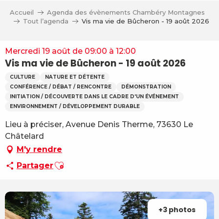
Aller
Accueil
Agenda des évènements Chambéry Montagnes
au
Tout l’agenda
Vis ma vie de Bûcheron - 19 août 2026
contenu
principal
Mercredi 19 août de 09:00 à 12:00
Vis ma vie de Bûcheron - 19 août 2026
CULTURE
NATURE ET DÉTENTE
CONFÉRENCE / DÉBAT / RENCONTRE
DÉMONSTRATION
INITIATION / DÉCOUVERTE DANS LE CADRE D'UN ÉVÉNEMENT
ENVIRONNEMENT / DÉVELOPPEMENT DURABLE
Lieu à préciser, Avenue Denis Therme, 73630 Le
Châtelard
M'y rendre
Ajouter aux favoris
Partager
+3 photos