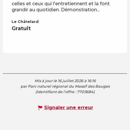
celles et ceux qui l'entretiennent et la font
numér
grandir au quotidien. Démonstration...
forêt
coupe
Le Châtelard
Gratuit
Saint
Grat
Mis à jour le 16 juillet 2026 à 16:16
par Parc naturel régional du Massif des Bauges
(Identifiant de l'offre :
7703684
)
Signaler une erreur