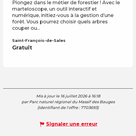
Plongez dans le métier de forestier ! Avec le
Vive
marteloscope, un outil interactif et
la fo
numérique, initiez-vous à la gestion d’une
celle
forêt. Vous pourrez choisir quels arbres
grand
couper ou...
Le Ch
Grat
Saint-François-de-Sales
Gratuit
Mis à jour le 16 juillet 2026 à 16:18
par Parc naturel régional du Massif des Bauges
(Identifiant de l'offre :
7703693
)
Signaler une erreur