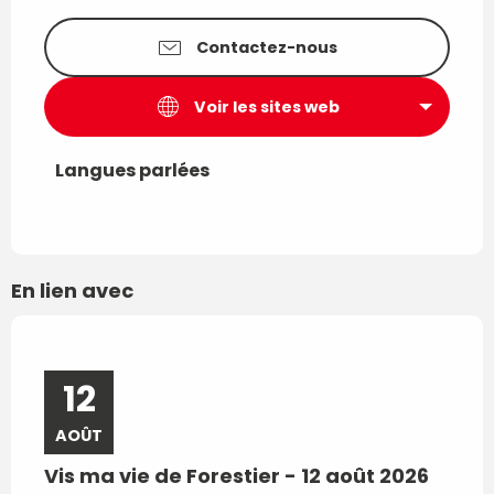
Contactez-nous
Voir les sites web
Langues parlées
Langues parlées
En lien avec
Réservable
12
1
AOÛT
AO
Vis ma vie de Forestier - 12 août 2026
Vis 