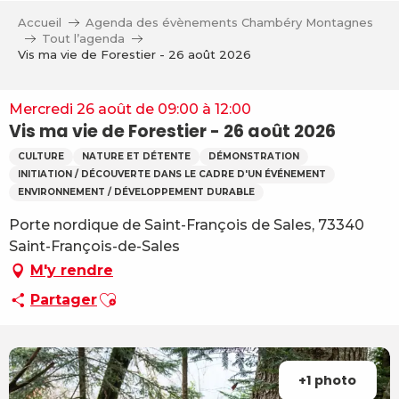
Aller
Accueil
Agenda des évènements Chambéry Montagnes
au
Tout l’agenda
contenu
Vis ma vie de Forestier - 26 août 2026
principal
Mercredi 26 août de 09:00 à 12:00
Vis ma vie de Forestier - 26 août 2026
CULTURE
NATURE ET DÉTENTE
DÉMONSTRATION
INITIATION / DÉCOUVERTE DANS LE CADRE D'UN ÉVÉNEMENT
ENVIRONNEMENT / DÉVELOPPEMENT DURABLE
Porte nordique de Saint-François de Sales, 73340
Saint-François-de-Sales
M'y rendre
Ajouter aux favoris
Partager
+1 photo