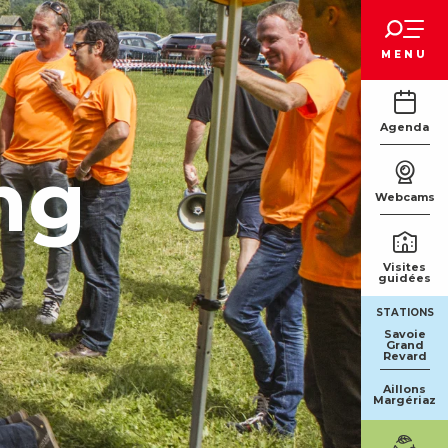
Voir les favoris
MENU
Agenda
ng
Webcams
Visites
guidées
STATIONS
Savoie
Grand
Revard
Aillons
Margériaz