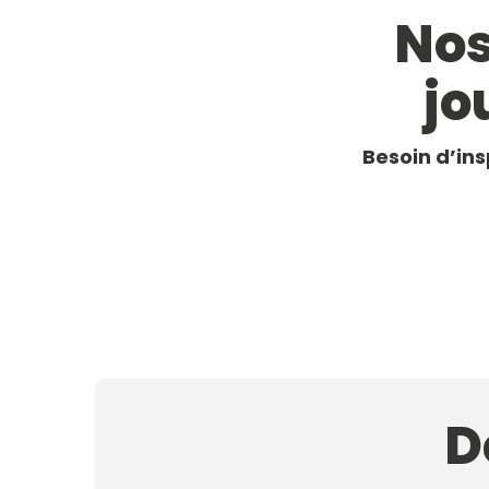
Game District : jeux immersifs (Quiz, Blind Test, ...)
Nos
La Grande évasion : Escape Game et Concepts de je
Alpes In Bike : location de vélos
Objectif Cible
jo
Events et Loisirs
La fille du Berger 73
Agence Hors Sentiers
Besoin d’in
Plaisirs du vin
Smart Escape Game, Challes-les-Eaux
Arbatou Grimpe d'Arbres
D