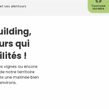
t ses alentours
Tourisme
durable
ilding,
ours qui
ités !
es vignes ou encore
e notre territoire
rès une matinée bien
environs.