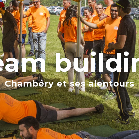
eam buildi
Chambéry et ses alentours