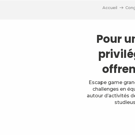
Accueil
Cong
Pour u
privilé
offre
Escape game grande
challenges en équ
autour d’activités 
studieus
Aiguebelette Parapente
Carnet des Alpes - CSE & Séminaires