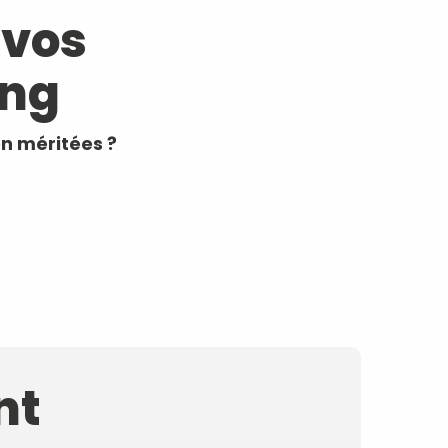
 vos
ing
n méritées ?
nt