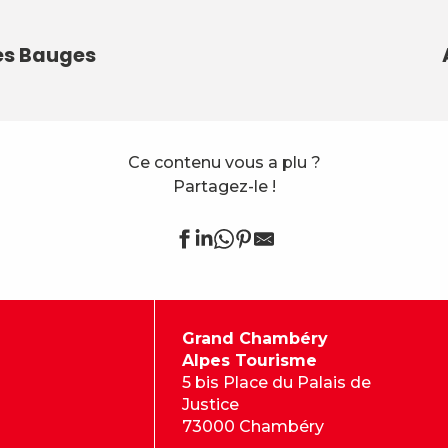
es Bauges
Ce contenu vous a plu ?
Partagez-le !
Grand Chambéry
Alpes Tourisme
5 bis Place du Palais de
Justice
73000 Chambéry