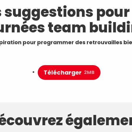
 suggestions pour
ux
urnées team build
spiration pour programmer des retrouvailles bie
Télécharger
2MB
écouvrez égaleme