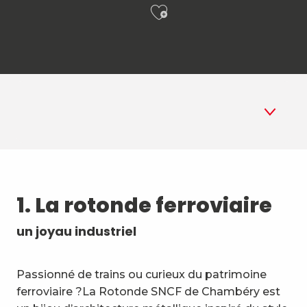
Ajouter aux f
1
La rotonde
1. La rotonde ferroviaire
2
Centre historique
un joyau industriel
3
Château des Ducs
4
Passionné de trains ou curieux du patrimoine
L'abri antiaérien
ferroviaire ?La Rotonde SNCF de Chambéry est