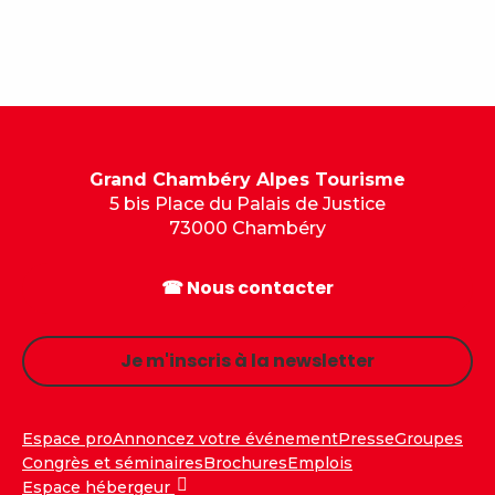
Grand Chambéry Alpes Tourisme
5 bis Place du Palais de Justice
73000 Chambéry
☎ Nous contacter
Je m'inscris à la newsletter
Espace pro
Annoncez votre événement
Presse
Groupes
Congrès et séminaires
Brochures
Emplois
Espace hébergeur