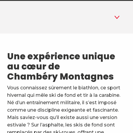
1
Tester
Une expérience unique
2
S’initier au tir
au cœur de
3
Chambéry Montagnes
Ski-roue
4
Vous connaissez sûrement le biathlon, ce sport
Let's go
hivernal qui mêle ski de fond et tir à la carabine.
5
Né d’un entraînement militaire, il s’est imposé
Pourquoi essayer ?
comme une discipline exigeante et fascinante.
Mais saviez-vous qu’il existe aussi une version
estivale ? Sur l’asphalte, les skis de fond sont
remplacés par des ski-roues, offrant une