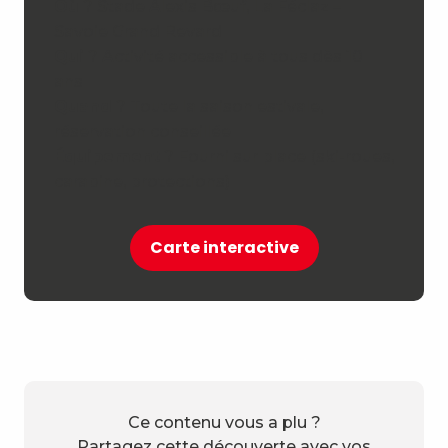
Où
? Stade Alexis Bœuf, La Féclaz –
Savoie Grand Revard
Qui
? Activité accessible à tous dès 10
ans
Quand
? Toute la saison estivale,
réservation conseillée
Équipement
? Fourni sur place (ski-roues,
carabine, protections)
Carte interactive
Ce contenu vous a plu ?
Partagez cette découverte avec vos