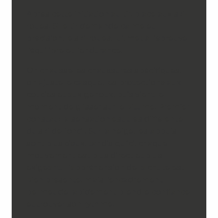
Après cette initiation au tir, place aux ski-
roues. Si le tir demande calme et
précision, le ski-roues, lui, met à l’épreuve
l’équilibre et l’endurance.
On chausse les chaussures spécifiques,
on ajuste le casque, les protections aux
coudes et aux genoux, puis vient le
moment de glisser sur le bitume. Premier
constat : la sensation est très différente
du ski de fond ! Sur la neige, les appuis
sont plus doux, tandis qu’ici, chaque
mouvement est plus direct et plus
exigeant. L’appréhension de la chute est
bien présente, mais l’encadrement
permet de rapidement prendre confiance
et trouver son rythme.