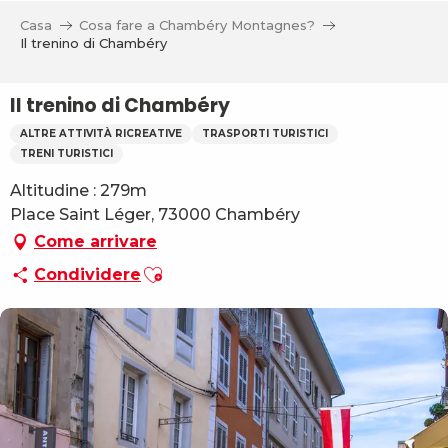
Aller
Casa
Cosa fare a Chambéry Montagnes?
au
Il trenino di Chambéry
contenu
principal
Il trenino di Chambéry
ALTRE ATTIVITÀ RICREATIVE
TRASPORTI TURISTICI
TRENI TURISTICI
Altitudine : 279m
Place Saint Léger, 73000 Chambéry
Come arrivare
Ajouter aux favoris
Condividere