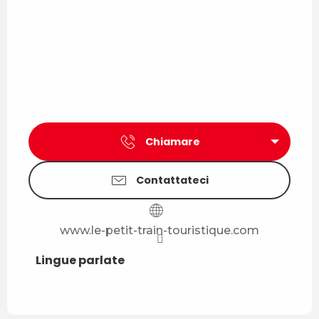
Chiamare
Contattateci
www.le-petit-train-touristique.com
Lingue parlate
Lingue parlate