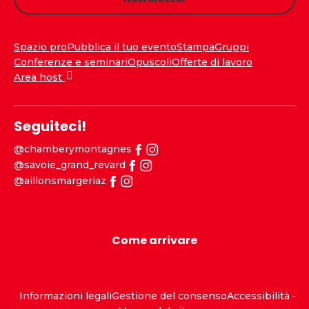
Spazio pro
Pubblica il tuo evento
Stampa
Gruppi
Conferenze e seminari
Opuscoli
Offerte di lavoro
Area host
Seguiteci!
@chamberymontagnes
@savoie_grand_revard
@aillonsmargeriaz
Come arrivare
Informazioni legali
Gestione del consenso
Accessibilità