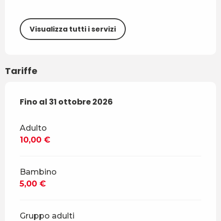
Visualizza tutti i servizi
Tariffe
Dal
Fino al
12 maggio 2026
31 ottobre 2026
al
31 ottobre 2026
Adulto
10,00 €
Bambino
5,00 €
Gruppo adulti