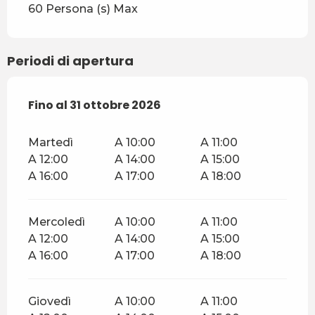
60 Persona (s) Max
Periodi di apertura
Dal
Fino al
12 maggio 2026
31 ottobre 2026
al
31 ottobre 2026
Martedì
A 10:00
A 11:00
A 12:00
A 14:00
A 15:00
A 16:00
A 17:00
A 18:00
Mercoledì
A 10:00
A 11:00
A 12:00
A 14:00
A 15:00
A 16:00
A 17:00
A 18:00
Giovedì
A 10:00
A 11:00