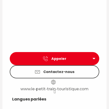
Appeler
Contactez-nous
www.le-petit-train-touristique.com
Langues parlées
Langues parlées