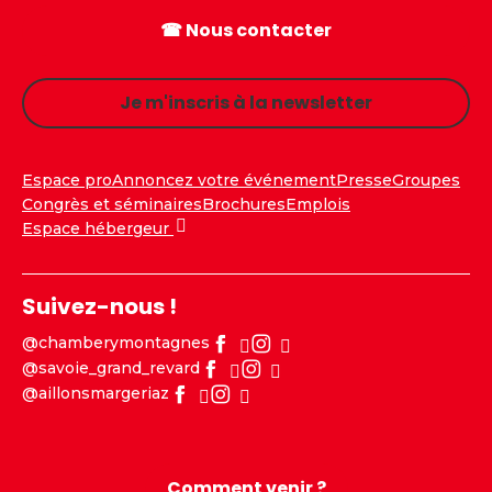
☎ Nous contacter
Je m'inscris à la newsletter
Espace pro
Annoncez votre événement
Presse
Groupes
Congrès et séminaires
Brochures
Emplois
Espace hébergeur
Suivez-nous !
@chamberymontagnes
@savoie_grand_revard
@aillonsmargeriaz
Comment venir ?