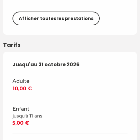
Afficher toutes les prestations
Tarifs
Du
Jusqu'au
12 mai 2026
31 octobre 2026
au
31 octobre 2026
Adulte
10,00 €
Enfant
jusqu'à 11 ans
5,00 €