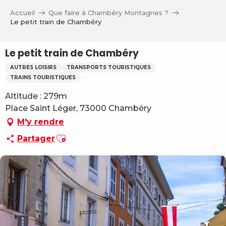
Aller
Accueil
Que faire à Chambéry Montagnes ?
au
Le petit train de Chambéry
contenu
principal
Le petit train de Chambéry
AUTRES LOISIRS
TRANSPORTS TOURISTIQUES
TRAINS TOURISTIQUES
Altitude : 279m
Place Saint Léger, 73000 Chambéry
M'y rendre
Ajouter aux favoris
Partager