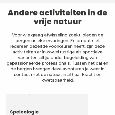
Andere activiteiten in de
vrije natuur
Voor wie graag afwisseling zoekt, bieden de
bergen unieke ervaringen. En omdat niet
iedereen dezelfde voorkeuren heeft, zijn deze
activiteiten er in zowel rustige als sportieve
varianten, altijd onder begeleiding van
gepassioneerde professionals. Tussen het dal en
de bergen brengen deze avonturen je weer in
contact met de natuur, in al haar kracht en
kwetsbaarheid.
Astronomie & Sterrenhemel
Luchtvaartactiviteiten
Zomerbiatlon en skirollen in
Chambéry Montagnes
Canyoning en aquarando
Klimmen en via ferrata
Speleologie