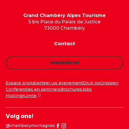
Grand Chambéry Alpes Tourisme
5 bis Place du Palais de Justice
73000 Chambéry
Contact
Nieuwsbrief
Espace pro
Adverteer uw evenement
Druk op
Groepen
Conferenties en seminars
Brochures
Jobs
Hostingruimte
Volg ons!
@chamberymontagnes