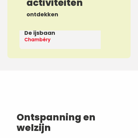
activiteiten
ontdekken
De ijsbaan
Ap
Chambéry
De
Ontspanning en
welzijn