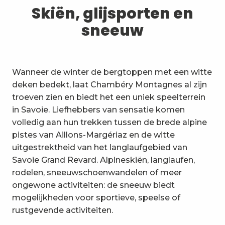
1
Skiën, glijsporten en sneeuw
Skiën, glijsporten en
sneeuw
2
Wandelpaden en wandelingen
3
Trail-ervaring
Wanneer de winter de bergtoppen met een witte
4
Wielrennen
deken bedekt, laat Chambéry Montagnes al zijn
troeven zien en biedt het een uniek speelterrein
5
Mountainbiken in de Bauges
in Savoie. Liefhebbers van sensatie komen
volledig aan hun trekken tussen de brede alpine
6
Andere activiteiten in de vrije
pistes van Aillons-Margériaz en de witte
natuur
uitgestrektheid van het langlaufgebied van
7
Bezienswaardigheden, cultuur
Savoie Grand Revard. Alpineskiën, langlaufen,
en erfgoed
rodelen, sneeuwschoenwandelen of meer
8
ongewone activiteiten: de sneeuw biedt
Wijngaarden
mogelijkheden voor sportieve, speelse of
9
rustgevende activiteiten.
Indooractiviteiten