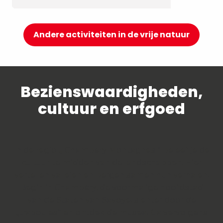
Andere activiteiten in de vrije natuur
Bezienswaardigheden,
cultuur en erfgoed
In de regio „ Chambéry Montagnes “ beleef je de
cultuur te midden van de landschappen. Hier
vertellen valleien en bergen samen hun verhalen.
Begin in Chambéry, de voormalige hoofdstad
van de Staten van Savoye, slenter door de
„traboules“ en ontdek de musea. Ga vervolgens