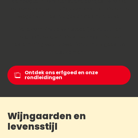
de hoogte in: karakteristieke dorpjes, barokke
kerken en ambachtelijk vakmanschap sieren de
wegen van Les Bauges en de Chartreuse.
Deze combinatie van stedelijke cultuur en
bergtradities geeft de streek haar ziel: een
bestemming waar zowel lichaam als geest tot
rust komen.
Ontdek ons erfgoed en onze
rondleidingen
Wijngaarden en
levensstijl