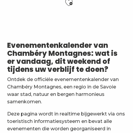
Ajouter aux f
Matinées Taï Chi : Tai Chi et Qi Gong avec le Karaté
Soirée Barbecue et DJ
Nuit des étoiles
7ème Symposium de sculpture et rencontre d'artist
Evenementenkalender van
Exposition : Messages/Images, graphisme d'intérêt 
Chambéry Montagnes: wat is
Exposition de peinture Martine Sainte Mareville
er vandaag, dit weekend of
Festi'Fecl
tijdens uw verblijf te doen?
Festival Musique et Nature en Bauges
Visita guidata : la Santa Capella e il Castello dei Duchi
Ontdek de officiële evenementenkalender van
Passage en mode estival des piscines d'agglomérat
Chambéry Montagnes, een regio in de Savoie
Exposition : Quand la matière s'éveille
waar stad, natuur en bergen harmonieus
Visite commentée : A la Découverte de la Nuit
samenkomen.
Deze pagina wordt in realtime bijgewerkt via ons
toeristisch informatiesysteem en bevat alle
evenementen die worden georganiseerd in