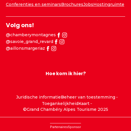
Conferenties en seminars
Brochures
Jobs
Hostingruimte
Volg ons!
@chamberymontagnes
@savoie_grand_revard
@aillonsmargeriaz
Hoe kom ik hier?
Juridische informatie
Beheer van toestemming
Toegankelijkheid
Kaart
©Grand Chambéry Alpes Tourisme 2025
Partenaires
Sponsor