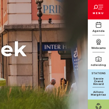
Voir les favoris
MENU
Agenda
oek
Webcams
Rondleidinge
STATIONS
Savoie
Grand
Revard
Aillons
Margériaz