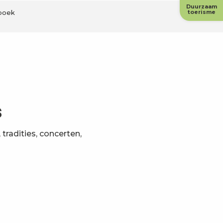
Duurzaam
boek
toerisme
s
tradities, concerten,