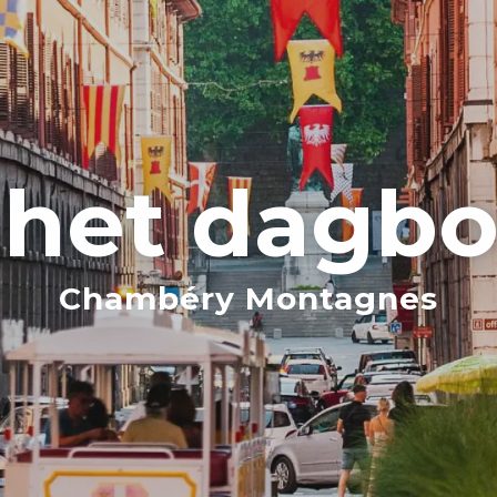
 het dagb
Chambéry Montagnes