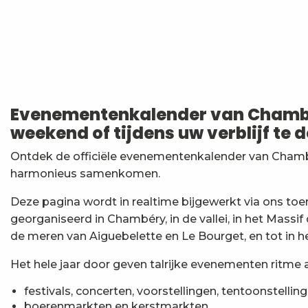
Audition estivale d'orgue - Freddy Echelberger
7ème Symposium de sculpture et rencontre d'artist
Fête des Alpages du Mont Revard
Spectacle clownesque : Le Modjo
Evenementenkalender van Chambér
Esc'apéro aux Fruits de la Treille
weekend of tijdens uw verblijf te 
Exposition : Messages/Images, graphisme d'intérêt 
Exposition de peinture Martine Sainte Mareville
Ontdek de officiële evenementenkalender van Chambé
Festi'Fecl
harmonieus samenkomen.
Festival Musique et Nature en Bauges
Passage en mode estival des piscines d'agglomérat
Deze pagina wordt in realtime bijgewerkt via ons to
Exposition : Quand la matière s'éveille
georganiseerd in Chambéry, in de vallei, in het Massif
Visite Guidée : Germinations
de meren van Aiguebelette en Le Bourget, en tot in he
Het hele jaar door geven talrijke evenementen ritme a
festivals, concerten, voorstellingen, tentoonstelling
boerenmarkten en kerstmarkten,