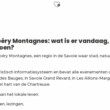
Ajouter aux f
es
y Montagnes: wat is er vandaag, 
doen?
général
ry Montagnes, een regio in de Savoie waar stad, natu
ion
eristisch informatiesysteem en bevat alle evenementen
 des Bauges, in Savoie Grand Revard, in Les Aillons-Marg
t hart van de Chartreuse.
an het lokale leven:
en, lezingen,