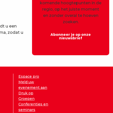
komende hoogtepunten in de
regio, op het juiste moment
en zonder overal te hoeven
zoeken.
edt u een
ema, zodat u
Abonneer je op onze
nieuwsbrief
Espace pro
Meld uw
evenement aan
Druk op
Groepen
Conferenties en
seminars