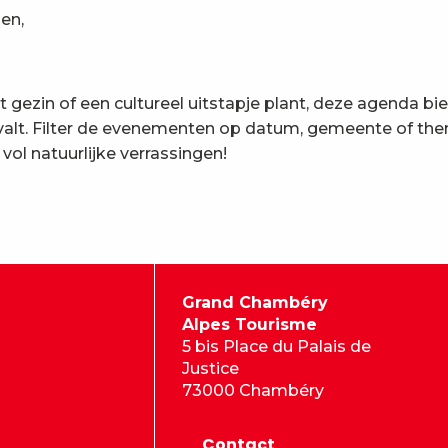
en,
t gezin of een cultureel uitstapje plant, deze agenda bi
 valt. Filter de evenementen op datum, gemeente of th
l natuurlijke verrassingen!
Grand Chambéry
Alpes Tourisme
5 bis Place du Palais de
Justice
73000 Chambéry
Contact