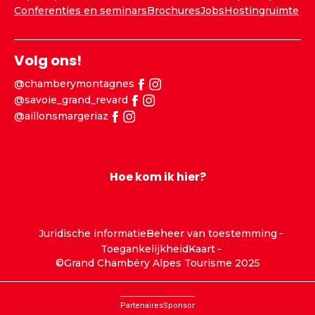
Conferenties en seminars
Brochures
Jobs
Hostingruimte
Volg ons!
@chamberymontagnes
@savoie_grand_revard
@aillonsmargeriaz
Hoe kom ik hier?
Juridische informatie
Beheer van toestemming
Toegankelijkheid
Kaart
©Grand Chambéry Alpes Tourisme 2025
Partenaires
Sponsor