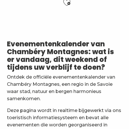
Ajouter aux f
Stage multi-cordes escalade, via-ferrata, canyon (10-1
Festi'Fecl' Au Caribou
Atelier Baumes et plantes sauvages
Jidé Waro en concert - Maloya (La Réunion)
Evenementenkalender van
Vendredis en Musique : Sycamore Sisters
Chambéry Montagnes: wat is
Les Noces de Figaro
er vandaag, dit weekend of
7ème Symposium de sculpture et rencontre d'artist
tijdens uw verblijf te doen?
Initiation à la marqueterie de paille - Niveau 1 débuta
Esc'apéro aux Fruits de la Treille
Ontdek de officiële evenementenkalender van
Exposition : Messages/Images, graphisme d'intérêt 
Chambéry Montagnes, een regio in de Savoie
Exposition de peinture Martine Sainte Mareville
waar stad, natuur en bergen harmonieus
Atelier De la plante à ta peau - par O2 Briquettes
samenkomen.
Deze pagina wordt in realtime bijgewerkt via ons
toeristisch informatiesysteem en bevat alle
evenementen die worden georganiseerd in