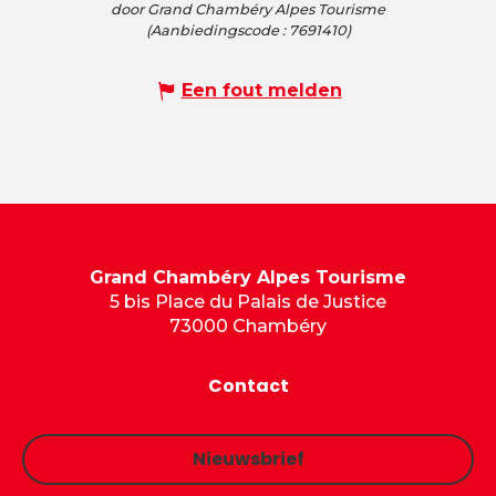
door Grand Chambéry Alpes Tourisme
(Aanbiedingscode :
7691410
)
Een fout melden
Grand Chambéry Alpes Tourisme
5 bis Place du Palais de Justice
73000 Chambéry
Contact
Nieuwsbrief