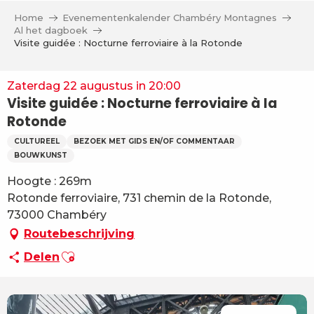
Aller
Home
Evenementenkalender Chambéry Montagnes
au
Al het dagboek
contenu
Visite guidée : Nocturne ferroviaire à la Rotonde
principal
Zaterdag 22 augustus in 20:00
Visite guidée : Nocturne ferroviaire à la
Rotonde
CULTUREEL
BEZOEK MET GIDS EN/OF COMMENTAAR
BOUWKUNST
Hoogte : 269m
Rotonde ferroviaire, 731 chemin de la Rotonde,
73000 Chambéry
Routebeschrijving
Ajouter aux favoris
Delen