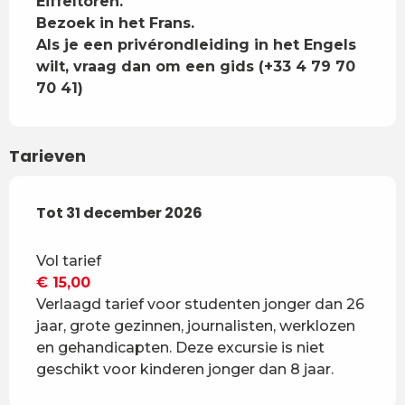
Eiffeltoren.

Bezoek in het Frans.

Als je een privérondleiding in het Engels 
wilt, vraag dan om een gids (+33 4 79 70 
70 41)
Tarieven
Van
Tot
31 december 2026
5 januari 2026
tot
31 december 2026
Vol tarief
€ 15,00
Verlaagd tarief voor studenten jonger dan 26
jaar, grote gezinnen, journalisten, werklozen
en gehandicapten. Deze excursie is niet
geschikt voor kinderen jonger dan 8 jaar.