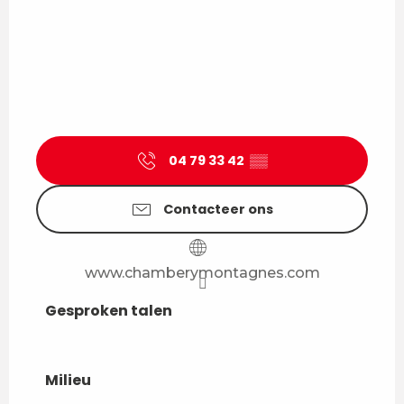
04 79 33 42
▒▒
Contacteer ons
www.chamberymontagnes.com
Gesproken talen
Gesproken talen
Milieu
Milieu