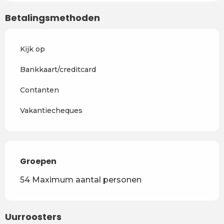
Betalingsmethoden
Kijk op
Bankkaart/creditcard
Contanten
Vakantiecheques
Groepen
Groepen
54 Maximum aantal personen
Uurroosters