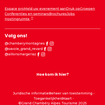
Espace pro
Meld uw evenement aan
Druk op
Groepen
Conferenties en seminars
Brochures
Jobs
Hostingruimte
Volg ons!
@chamberymontagnes
@savoie_grand_revard
@aillonsmargeriaz
Hoe kom ik hier?
Juridische informatie
Beheer van toestemming
Toegankelijkheid
Kaart
©Grand Chambéry Alpes Tourisme 2025