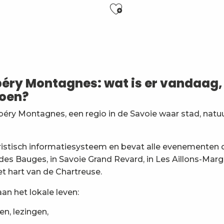
Ajouter aux f
 Club de Chambéry
es
y Montagnes: wat is er vandaag, 
général
doen?
ry Montagnes, een regio in de Savoie waar stad, natu
ion
eristisch informatiesysteem en bevat alle evenementen
 des Bauges, in Savoie Grand Revard, in Les Aillons-Marg
t hart van de Chartreuse.
an het lokale leven:
en, lezingen,