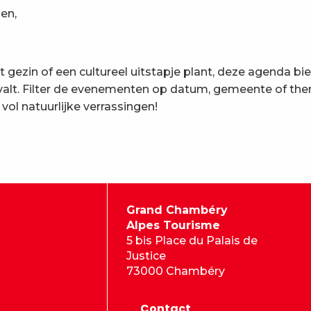
en,
t gezin of een cultureel uitstapje plant, deze agenda bi
 valt. Filter de evenementen op datum, gemeente of th
l natuurlijke verrassingen!
Grand Chambéry
Alpes Tourisme
5 bis Place du Palais de
Justice
73000 Chambéry
Contact