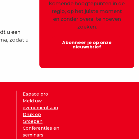
komende hoogtepunten in de
regio, op het juiste moment
en zonder overal te hoeven
zoeken.
edt u een
ema, zodat u
Abonneer je op onze
nieuwsbrief
Espace pro
Meld uw
evenement aan
Druk op
Groepen
Conferenties en
seminars