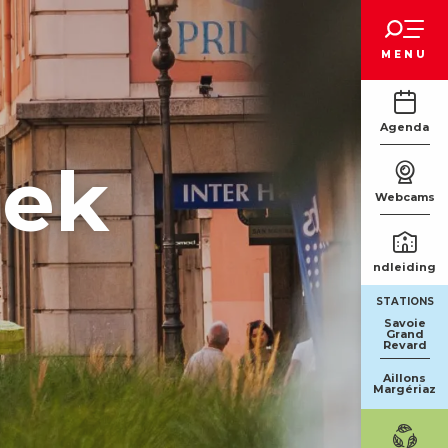
Voir les favoris
MENU
Agenda
oek
Webcams
Rondleidinge
STATIONS
Savoie
Grand
Revard
Aillons
Margériaz