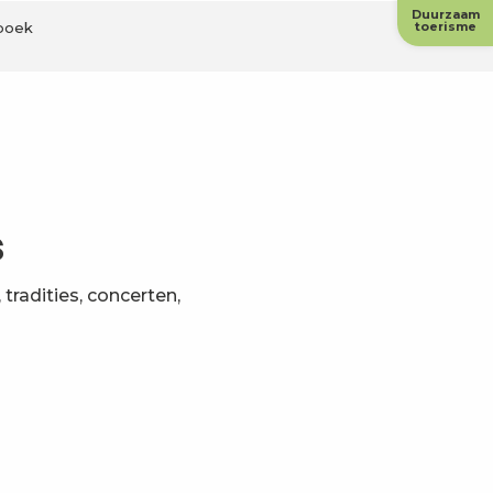
Duurzaam
boek
toerisme
s
tradities, concerten,