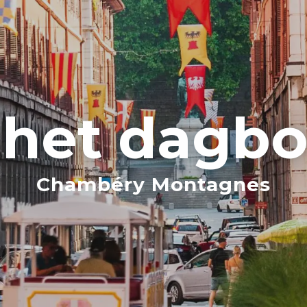
 het dagb
Chambéry Montagnes