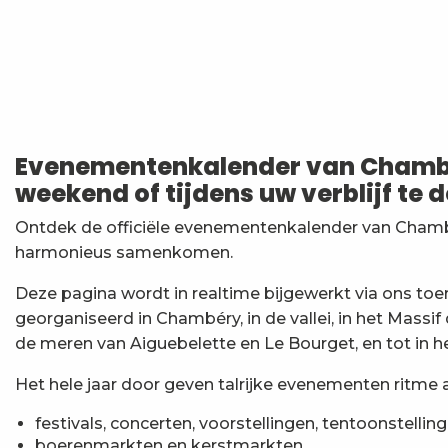
Nuit des étoiles
Soirée Barbecue et DJ
Matinées Taï Chi : Tai Chi et Qi Gong avec le Karaté
7ème Symposium de sculpture et rencontre d'artist
Evenementenkalender van Chambér
Exposition : Messages/Images, graphisme d'intérêt 
weekend of tijdens uw verblijf te 
Exposition de peinture Martine Sainte Mareville
Festi'Fecl
Ontdek de officiële evenementenkalender van Chambé
Festival Musique et Nature en Bauges
harmonieus samenkomen.
Visita guidata : la Santa Capella e il Castello dei Duchi
Passage en mode estival des piscines d'agglomérat
Deze pagina wordt in realtime bijgewerkt via ons to
Exposition : Quand la matière s'éveille
georganiseerd in Chambéry, in de vallei, in het Massif
Exposition d'affiches : Quand la nuit s’affiche !
de meren van Aiguebelette en Le Bourget, en tot in he
Het hele jaar door geven talrijke evenementen ritme a
festivals, concerten, voorstellingen, tentoonstelling
boerenmarkten en kerstmarkten,