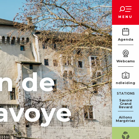
Voir les favoris
MENU
Agenda
Webcams
n de
Rondleidinge
STATIONS
avoye
Savoie
Grand
Revard
Aillons
Margériaz