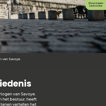
Duurzaam
toerisme
n van Savoye
hiedenis
ertogen van Savoye.
n het bestuur, heeft
enen vertellen het