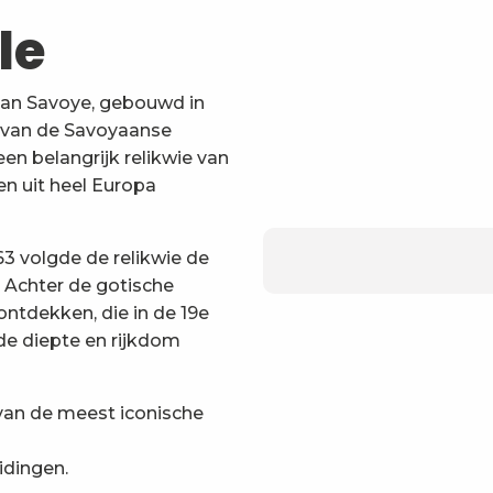
le
van Savoye, gebouwd in
e van de Savoyaanse
een belangrijk relikwie van
en uit heel Europa
63 volgde de relikwie de
. Achter de gotische
ontdekken, die in de 19e
de diepte en rijkdom
van de meest iconische
idingen.