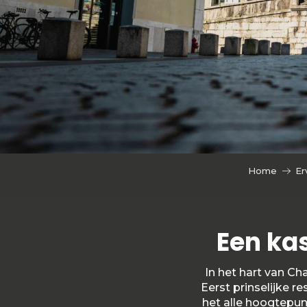
Home
Er
Een kas
In het hart van Ch
Eerst prinselijke r
het alle hoogtepu