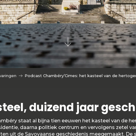
varingen
Podcast Chambéry’Cimes: het kasteel van de hertoge
teel, duizend jaar gesc
ambéry staat al bijna tien eeuwen het kasteel van de h
esidentie, daarna politiek centrum en vervolgens zetel va
nten uit de Savoyaanse geschiedenis meegemaakt. De st