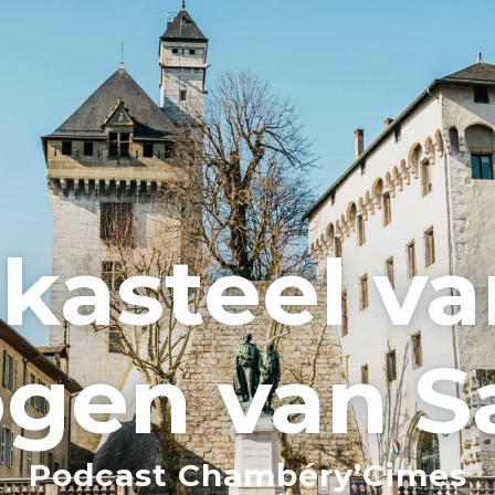
 kasteel va
ogen van S
Podcast Chambéry’Cimes