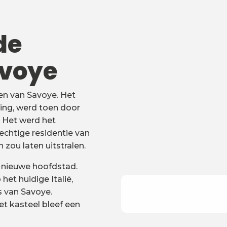
de
avoye
en van Savoye. Het
ing, werd toen door
 Het werd het
echtige residentie van
 zou laten uitstralen.
s nieuwe hoofdstad.
et huidige Italië,
s van Savoye.
et kasteel bleef een