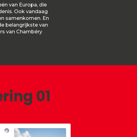
eën van Europa, die
edenis. Ook vandaag
eden samenkomen. En
 de belangrijkste van
ners van Chambéry
ring 01