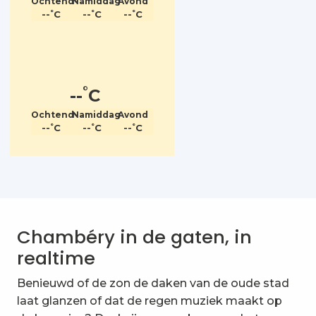
Ochtend
Namiddag
Avond
°
°
°
--
C
--
C
--
C
°
--
C
Ochtend
Namiddag
Avond
°
°
°
--
C
--
C
--
C
Chambéry in de gaten, in
realtime
Benieuwd of de zon de daken van de oude stad
laat glanzen of dat de regen muziek maakt op