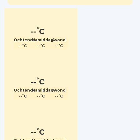
°
--
C
Ochtend
Namiddag
Avond
°
°
°
--
C
--
C
--
C
°
--
C
Ochtend
Namiddag
Avond
°
°
°
--
C
--
C
--
C
°
--
C