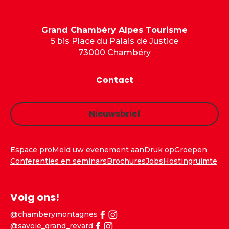
Grand Chambéry Alpes Tourisme
5 bis Place du Palais de Justice
73000 Chambéry
Contact
Nieuwsbrief
Espace pro
Meld uw evenement aan
Druk op
Groepen
Conferenties en seminars
Brochures
Jobs
Hostingruimte
Volg ons!
@chamberymontagnes
@savoie_grand_revard