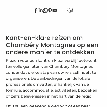
Ajouter au
Séjour en étoile à Lescheraines Coeur des Bauges, d'a
Randonnée facile avec des ânes : traversée 4 jours La
Kant-en-klare reizen om
Week-end d'hiver en raquettes dans les Bauges
Traversée des Hautes-Bauges
Chambéry Montagnes op een
Séjour VTT électrique : Découverte des Bauges
andere manier te ontdekken
Randonnée montagne avec des ânes : 4 jours Tour 
Les petits montagnards : mon premier trek avec Terr
Kiezen voor een kant-en-klaar verblijf betekent
Tour des Bauges en randonnée liberté
ten volle genieten van Chambéry Montagnes
Mon premier refuge d'hiver en raquettes
zonder dat u elke stap van uw reis zelf hoeft te
Randonnée facile avec des ânes et bivouac : 2 jours
organiseren. De aanbiedingen van de lokale
Tour des Bauges en raquettes liberté
professionals omvatten, afhankelijk van de
Séjour randonnée Les Niveoles Aillon le jeune prin
formule, accommodatie, activiteiten, bezoeken
of zelfs belevenissen in het hart van de regio.
Of u nu een weekendje weg wilt of een paar