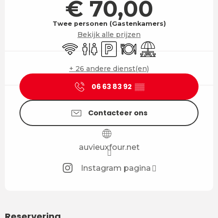
€ 70,00
Twee personen (Gastenkamers)
Bekijk alle prijzen
Wifi
Toiletten
Parkeerplaats
Restaurant
Picknickplaats
+ 26 andere dienst(en)
06 63 83 92
▒▒
Contacteer ons
auvieuxfour.net
Instagram pagina
Reservering