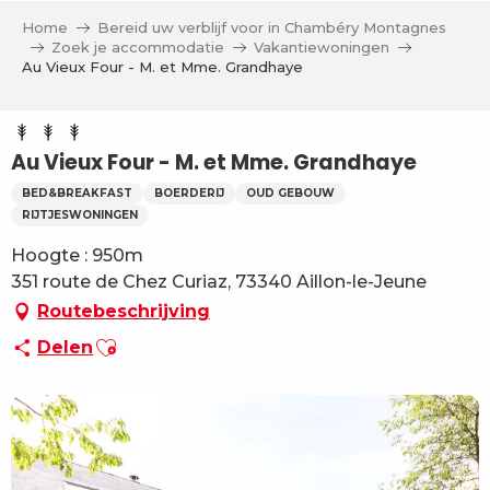
Aller
Home
Bereid uw verblijf voor in Chambéry Montagnes
au
Zoek je accommodatie
Vakantiewoningen
contenu
Au Vieux Four - M. et Mme. Grandhaye
principal
Au Vieux Four - M. et Mme. Grandhaye
BED&BREAKFAST
BOERDERIJ
OUD GEBOUW
RIJTJESWONINGEN
Hoogte : 950m
351 route de Chez Curiaz, 73340 Aillon-le-Jeune
Routebeschrijving
Ajouter aux favoris
Delen