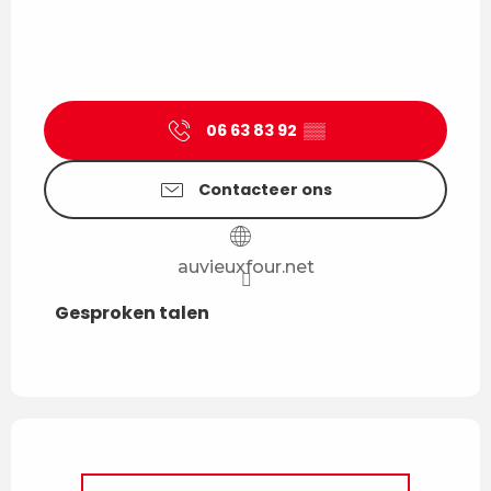
06 63 83 92
▒▒
Contacteer ons
auvieuxfour.net
Gesproken talen
Gesproken talen