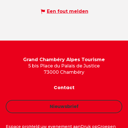
Een fout melden
Grand Chambéry Alpes Tourisme
5 bis Place du Palais de Justice
73000 Chambéry
Contact
Nieuwsbrief
Espace pro
Meld uw evenement aan
Druk op
Groepen