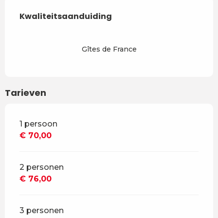
Dienstverlening
Kwaliteitsaanduiding
Kwaliteitsaanduiding
Gîtes de France
Tarieven
Tarieven 2026
1 persoon
€ 70,00
2 personen
€ 76,00
3 personen