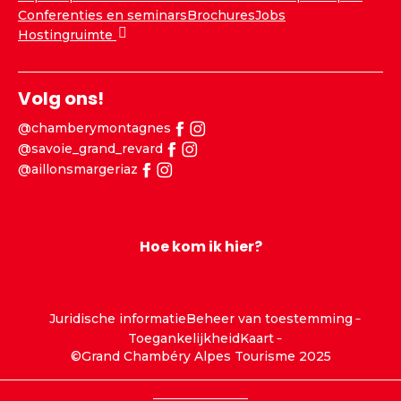
Conferenties en seminars
Brochures
Jobs
Hostingruimte
Volg ons!
@chamberymontagnes
@savoie_grand_revard
@aillonsmargeriaz
Hoe kom ik hier?
Juridische informatie
Beheer van toestemming
Toegankelijkheid
Kaart
©Grand Chambéry Alpes Tourisme 2025