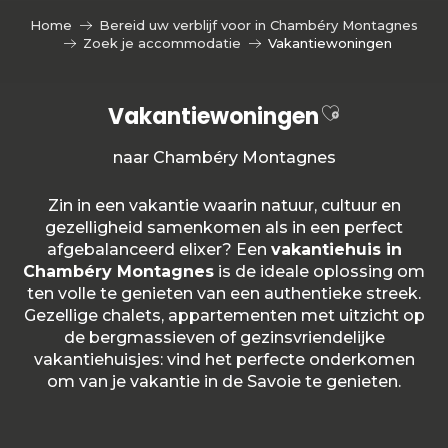
Aller
Home
Bereid uw verblijf voor in Chambéry Montagnes
au
Zoek je accommodatie
Vakantiewoningen
contenu
principal
Ajouter aux
Vakantiewoningen
naar Chambéry Montagnes
Zin in een vakantie waarin natuur, cultuur en
gezelligheid samenkomen als in een perfect
afgebalanceerd elixer? Een
vakantiehuis in
Chambéry Montagnes
is de ideale oplossing om
ten volle te genieten van een authentieke streek.
Gezellige chalets, appartementen met uitzicht op
de bergmassieven of gezinsvriendelijke
vakantiehuisjes: vind het perfecte onderkomen
om van je vakantie in de Savoie te genieten.