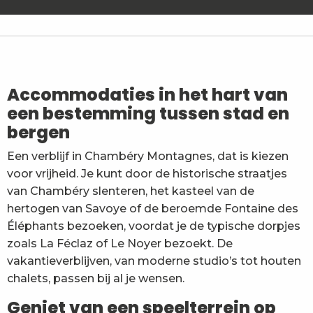
Gîte Sur les Pas des Chartreux - SCI
Les Mésanges - Mme Jaccaz
La Cabane aux étoiles
Les Cat'Saisons
Chalet de Glaise F2
Accommodaties in het hart van
La Cheminée - Appartement 4 personnes - Lentes P
een bestemming tussen stad en
Chalet Christiania 6 pers
bergen
Chalet Les Airelles
Chalet Ohlala
Een verblijf in Chambéry Montagnes, dat is kiezen
Le Nichoir
voor vrijheid. Je kunt door de historische straatjes
L'Orée des Bois
La Fruitière n°3 - Le Rossanaz - M.Bollard
van Chambéry slenteren, het kasteel van de
hertogen van Savoye of de beroemde Fontaine des
Éléphants bezoeken, voordat je de typische dorpjes
zoals La Féclaz of Le Noyer bezoekt. De
vakantieverblijven, van moderne studio’s tot houten
chalets, passen bij al je wensen.
Geniet van een speelterrein op