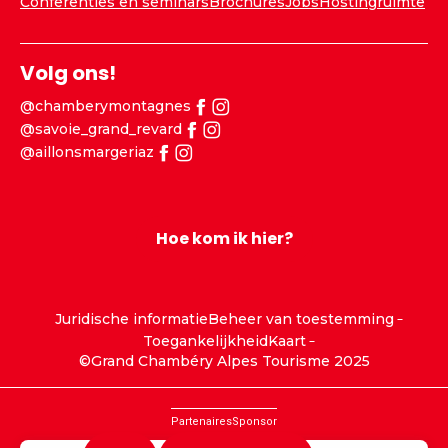
Conferenties en seminars
Brochures
Jobs
Hostingruimte
Volg ons!
@chamberymontagnes
@savoie_grand_revard
@aillonsmargeriaz
Hoe kom ik hier?
Juridische informatie
Beheer van toestemming
Toegankelijkheid
Kaart
©Grand Chambéry Alpes Tourisme 2025
Partenaires
Sponsor