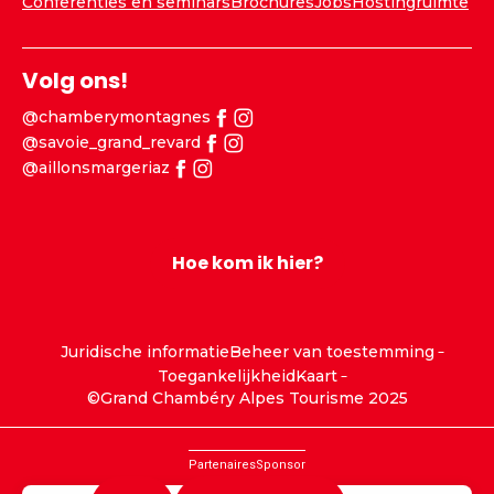
Conferenties en seminars
Brochures
Jobs
Hostingruimte
Volg ons!
@chamberymontagnes
@savoie_grand_revard
@aillonsmargeriaz
Hoe kom ik hier?
Juridische informatie
Beheer van toestemming
Toegankelijkheid
Kaart
©Grand Chambéry Alpes Tourisme 2025
Partenaires
Sponsor