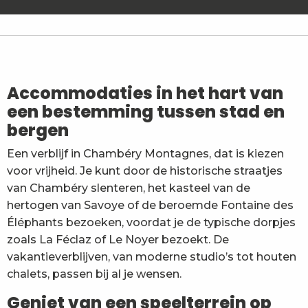
La source du Plainpalais - Margeriaz
Ch'ti Margériaz
La source du Plainpalais - Gîte complet
La Cheminée - Appartement 4 personnes - Lentes P
Chalet Nordique 40
Accommodaties in het hart van
Le Pareïs
een bestemming tussen stad en
Le Chalet de la Source
bergen
Brancourt / Tionck
Les Narcisses 4 pers. Miguet Y.(rdc)
Een verblijf in Chambéry Montagnes, dat is kiezen
Chez Maurice - Mme Skura
voor vrijheid. Je kunt door de historische straatjes
"Au fil de l'eau" de Prérouge - Mme Genini
Studio 108 - Chambéry Centre - VinceCityGites
van Chambéry slenteren, het kasteel van de
hertogen van Savoye of de beroemde Fontaine des
Éléphants bezoeken, voordat je de typische dorpjes
zoals La Féclaz of Le Noyer bezoekt. De
vakantieverblijven, van moderne studio’s tot houten
chalets, passen bij al je wensen.
Geniet van een speelterrein op