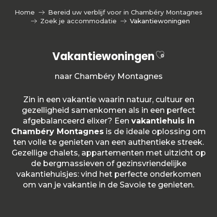
Aller
Home
Bereid uw verblijf voor in Chambéry Montagnes
au
Zoek je accommodatie
Vakantiewoningen
contenu
principal
Ajouter aux
Vakantiewoningen
naar Chambéry Montagnes
Zin in een vakantie waarin natuur, cultuur en
gezelligheid samenkomen als in een perfect
afgebalanceerd elixer? Een
vakantiehuis in
Chambéry Montagnes
is de ideale oplossing om
ten volle te genieten van een authentieke streek.
Gezellige chalets, appartementen met uitzicht op
de bergmassieven of gezinsvriendelijke
vakantiehuisjes: vind het perfecte onderkomen
om van je vakantie in de Savoie te genieten.