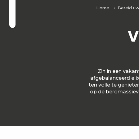
Aller
n
Home
Bereid uw
au
Zoek op
contenu
principal
V
ieve
Zin in een vakan
afgebalanceerd eli
ten volle te geniet
op de bergmassieve
Le Margériaz n°10 - Mme Peron
Le Seitoz - M. et Mme Valentin