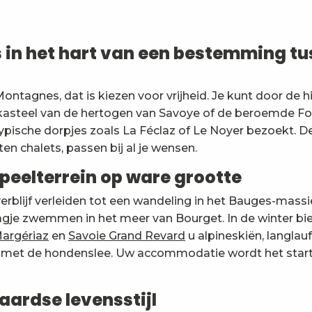
n het hart van een bestemming tu
ontagnes, dat is kiezen voor vrijheid. Je kunt door de h
kasteel van de hertogen van Savoye of de beroemde Fo
ceCityGites
ypische dorpjes zoals La Féclaz of Le Noyer bezoekt. De
en chalets, passen bij al je wensen.
peelterrein op ware grootte
verblijf verleiden tot een wandeling in het Bauges-massi
gje zwemmen in het meer van Bourget. In de winter bie
Margériaz
en
Savoie Grand Revard
u alpineskiën, langlau
en met de hondenslee. Uw accommodatie wordt het start
aardse levensstijl