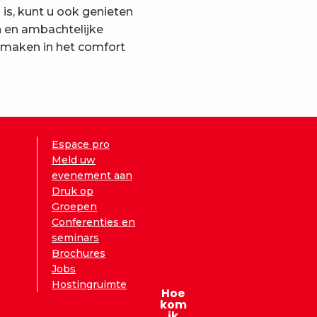
s, kunt u ook genieten
n en ambachtelijke
 smaken in het comfort
Espace pro
Meld uw
evenement aan
Druk op
Groepen
Conferenties en
seminars
Brochures
Jobs
Hostingruimte
Hoe
kom
ik