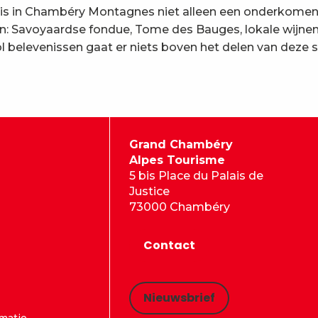
s in Chambéry Montagnes niet alleen een onderkomen i
en: Savoyaardse fondue, Tome des Bauges, lokale wijne
ol belevenissen gaat er niets boven het delen van deze
Grand Chambéry
Alpes Tourisme
5 bis Place du Palais de
Justice
73000 Chambéry
Contact
Nieuwsbrief
rmatie