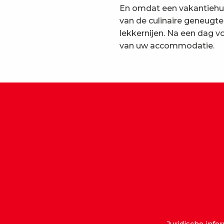
En omdat een vakantiehui
van de culinaire geneugt
lekkernijen. Na een dag v
van uw accommodatie.
Juridische info