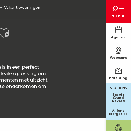
Voir les favoris
Vakantiewoningen
MENU
Ajouter aux favori
Agenda
Webcams
ls in een perfect
ideale oplossing om
Rondleidinge
ementen met uitzicht
fecte onderkomen om
STATIONS
Savoie
Grand
Revard
Aillons
Margériaz