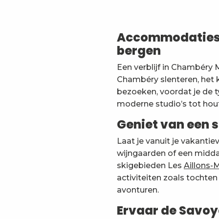
La source du Plainpalais - Belledonne
Brancourt / Tionck
Le Rossane N°70 - Mme Levasseur
Accommodaties i
Le Colombier N°36 - M. et Mme Courteboeuf
bergen
Le Pareïs
Le Fully n°83
Een verblijf in Chambéry M
Gite La Bataillarde 1
Chambéry slenteren, het 
Studio Les Thermes - Challes les Eaux Centrum - Vin
Les Cerfs N°11 - Mme Bouvier
bezoeken, voordat je de t
Chalet BIOP
moderne studio’s tot hout
Geniet van een s
Laat je vanuit je vakantie
wijngaarden of een midda
skigebieden Les
Aillons-
activiteiten zoals tocht
avonturen.
Ervaar de Savoy