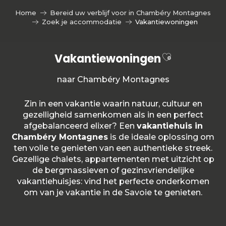
Aller
Home
Bereid uw verblijf voor in Chambéry Montagnes
au
Zoek je accommodatie
Vakantiewoningen
contenu
principal
Ajouter aux
Vakantiewoningen
naar Chambéry Montagnes
Zin in een vakantie waarin natuur, cultuur en
gezelligheid samenkomen als in een perfect
afgebalanceerd elixer? Een
vakantiehuis in
Chambéry Montagnes
is de ideale oplossing om
ten volle te genieten van een authentieke streek.
Gezellige chalets, appartementen met uitzicht op
de bergmassieven of gezinsvriendelijke
vakantiehuisjes: vind het perfecte onderkomen
om van je vakantie in de Savoie te genieten.