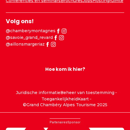
Conferenties en seminars
Brochures
Jobs
Hostingruimte
Volg ons!
@chamberymontagnes
@savoie_grand_revard
@aillonsmargeriaz
Hoe kom ik hier?
Juridische informatie
Beheer van toestemming
Toegankelijkheid
Kaart
©Grand Chambéry Alpes Tourisme 2025
Partenaires
Sponsor