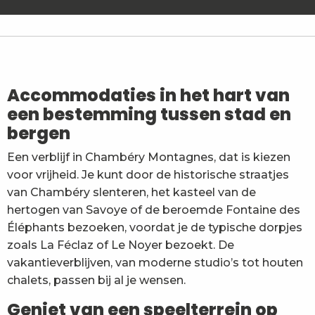
Desroches Paul
Gîte La Fayèta
Le Colombier N°17 - M. Chevallier
Appartement n°1 - M. et Mme Simond
Le Skieur - Les 3 Sapins
Accommodaties in het hart van
La Tour de Contrôle - Appartement Caravelle
een bestemming tussen stad en
L'École à gîter - Le nid d'aigle n°4
bergen
La Tour de Contrôle - Appartement Concorde
Le Pareïs
Een verblijf in Chambéry Montagnes, dat is kiezen
Chalet L'Escachelle
voor vrijheid. Je kunt door de historische straatjes
Gîte n°2 - Lou Mansou - Mansot Didier
Gîte le Pleuven - Edelweiss - M. et Mme Petit
van Chambéry slenteren, het kasteel van de
hertogen van Savoye of de beroemde Fontaine des
Éléphants bezoeken, voordat je de typische dorpjes
zoals La Féclaz of Le Noyer bezoekt. De
vakantieverblijven, van moderne studio’s tot houten
chalets, passen bij al je wensen.
Geniet van een speelterrein op