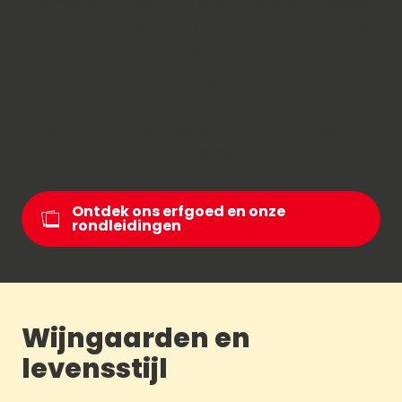
de hoogte in: karakteristieke dorpjes, barokke
kerken en ambachtelijk vakmanschap sieren de
wegen van Les Bauges en de Chartreuse.
Deze combinatie van stedelijke cultuur en
bergtradities geeft de streek haar ziel: een
bestemming waar zowel lichaam als geest tot
rust komen.
Ontdek ons erfgoed en onze
rondleidingen
Wijngaarden en
levensstijl