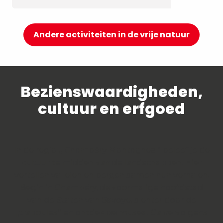
Andere activiteiten in de vrije natuur
Bezienswaardigheden,
cultuur en erfgoed
In de regio „ Chambéry Montagnes “ beleef je de
cultuur te midden van de landschappen. Hier
vertellen valleien en bergen samen hun verhalen.
Begin in Chambéry, de voormalige hoofdstad
van de Staten van Savoye, slenter door de
„traboules“ en ontdek de musea. Ga vervolgens