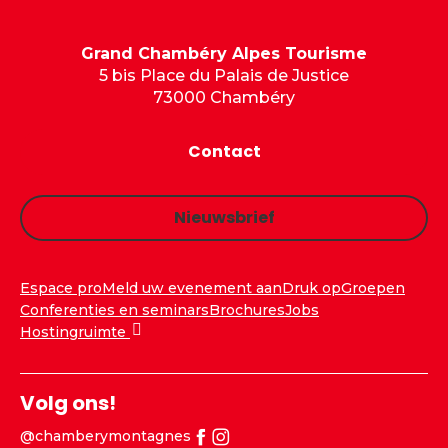
Grand Chambéry Alpes Tourisme
5 bis Place du Palais de Justice
73000 Chambéry
Contact
Nieuwsbrief
Espace pro
Meld uw evenement aan
Druk op
Groepen
Conferenties en seminars
Brochures
Jobs
Hostingruimte
Volg ons!
@chamberymontagnes