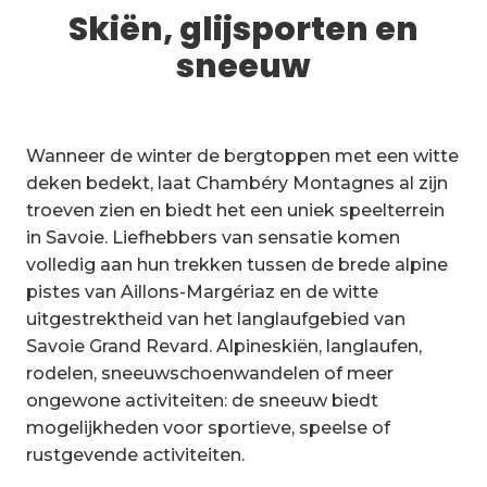
1
Skiën, glijsporten en sneeuw
Skiën, glijsporten en
sneeuw
2
Wandelpaden en wandelingen
3
Trail-ervaring
Wanneer de winter de bergtoppen met een witte
4
Wielrennen
deken bedekt, laat Chambéry Montagnes al zijn
troeven zien en biedt het een uniek speelterrein
5
Mountainbiken in de Bauges
in Savoie. Liefhebbers van sensatie komen
volledig aan hun trekken tussen de brede alpine
6
Andere activiteiten in de vrije
pistes van Aillons-Margériaz en de witte
natuur
uitgestrektheid van het langlaufgebied van
7
Bezienswaardigheden, cultuur
Savoie Grand Revard. Alpineskiën, langlaufen,
en erfgoed
rodelen, sneeuwschoenwandelen of meer
8
ongewone activiteiten: de sneeuw biedt
Wijngaarden
mogelijkheden voor sportieve, speelse of
9
rustgevende activiteiten.
Indooractiviteiten