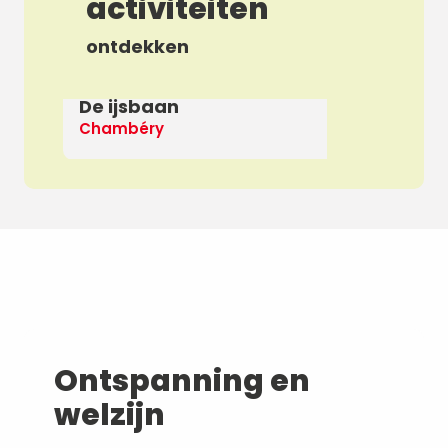
activiteiten
ontdekken
De ijsbaan
Ap
Chambéry
De
Ontspanning en
welzijn