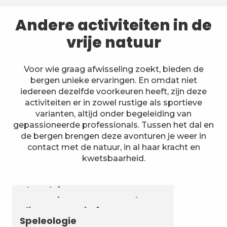
Andere activiteiten in de
vrije natuur
Voor wie graag afwisseling zoekt, bieden de
bergen unieke ervaringen. En omdat niet
iedereen dezelfde voorkeuren heeft, zijn deze
activiteiten er in zowel rustige als sportieve
varianten, altijd onder begeleiding van
gepassioneerde professionals. Tussen het dal en
de bergen brengen deze avonturen je weer in
contact met de natuur, in al haar kracht en
kwetsbaarheid.
Astronomie & Sterrenhemel
Luchtvaartactiviteiten
Zomerbiatlon en skirollen in
Chambéry Montagnes
Canyoning en aquarando
Klimmen en via ferrata
Speleologie