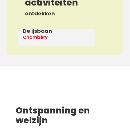
activiteiten
ontdekken
De ijsbaan
Ap
Chambéry
De
Ontspanning en
welzijn