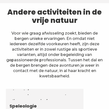
Andere activiteiten in de
vrije natuur
Voor wie graag afwisseling zoekt, bieden de
bergen unieke ervaringen. En omdat niet
iedereen dezelfde voorkeuren heeft, zijn deze
activiteiten er in zowel rustige als sportieve
varianten, altijd onder begeleiding van
gepassioneerde professionals. Tussen het dal en
de bergen brengen deze avonturen je weer in
contact met de natuur, in al haar kracht en
kwetsbaarheid.
Astronomie & Sterrenhemel
Luchtvaartactiviteiten
Zomerbiatlon en skirollen in
Chambéry Montagnes
Canyoning en aquarando
Klimmen en via ferrata
Speleologie