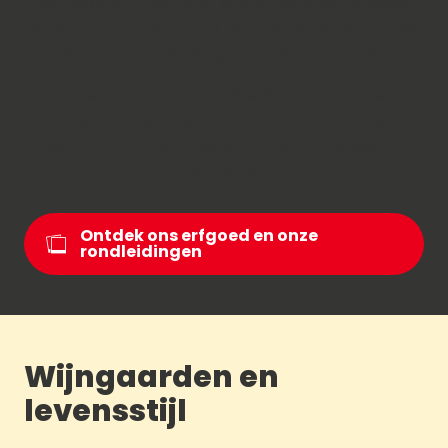
de hoogte in: karakteristieke dorpjes, barokke
kerken en ambachtelijk vakmanschap sieren de
wegen van Les Bauges en de Chartreuse.
Deze combinatie van stedelijke cultuur en
bergtradities geeft de streek haar ziel: een
bestemming waar zowel lichaam als geest tot
rust komen.
Ontdek ons erfgoed en onze
rondleidingen
Wijngaarden en
levensstijl