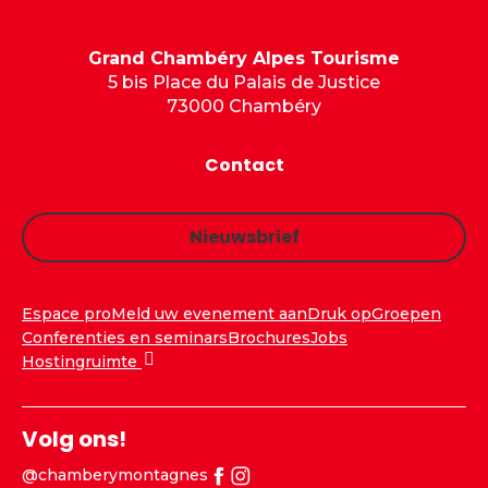
Grand Chambéry Alpes Tourisme
5 bis Place du Palais de Justice
73000 Chambéry
Contact
Nieuwsbrief
Espace pro
Meld uw evenement aan
Druk op
Groepen
Conferenties en seminars
Brochures
Jobs
Hostingruimte
Volg ons!
@chamberymontagnes