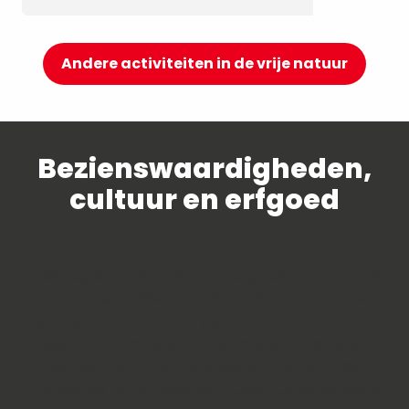
Andere activiteiten in de vrije natuur
Bezienswaardigheden,
cultuur en erfgoed
In de regio „ Chambéry Montagnes “ beleef je de
cultuur te midden van de landschappen. Hier
vertellen valleien en bergen samen hun verhalen.
Begin in Chambéry, de voormalige hoofdstad
van de Staten van Savoye, slenter door de
„traboules“ en ontdek de musea. Ga vervolgens