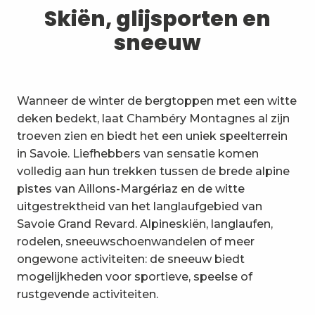
1
Skiën, glijsporten en sneeuw
Skiën, glijsporten en
sneeuw
2
Wandelpaden en wandelingen
3
Trail-ervaring
Wanneer de winter de bergtoppen met een witte
4
Wielrennen
deken bedekt, laat Chambéry Montagnes al zijn
troeven zien en biedt het een uniek speelterrein
5
Mountainbiken in de Bauges
in Savoie. Liefhebbers van sensatie komen
volledig aan hun trekken tussen de brede alpine
6
Andere activiteiten in de vrije
pistes van Aillons-Margériaz en de witte
natuur
uitgestrektheid van het langlaufgebied van
7
Bezienswaardigheden, cultuur
Savoie Grand Revard. Alpineskiën, langlaufen,
en erfgoed
rodelen, sneeuwschoenwandelen of meer
8
ongewone activiteiten: de sneeuw biedt
Wijngaarden
mogelijkheden voor sportieve, speelse of
9
rustgevende activiteiten.
Indooractiviteiten