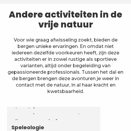
Andere activiteiten in de
vrije natuur
Voor wie graag afwisseling zoekt, bieden de
bergen unieke ervaringen. En omdat niet
iedereen dezelfde voorkeuren heeft, zijn deze
activiteiten er in zowel rustige als sportieve
varianten, altijd onder begeleiding van
gepassioneerde professionals. Tussen het dal en
de bergen brengen deze avonturen je weer in
contact met de natuur, in al haar kracht en
kwetsbaarheid.
Astronomie & Sterrenhemel
Luchtvaartactiviteiten
Zomerbiatlon en skirollen in
Chambéry Montagnes
Canyoning en aquarando
Klimmen en via ferrata
Speleologie