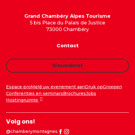
Grand Chambéry Alpes Tourisme
5 bis Place du Palais de Justice
73000 Chambéry
Contact
Nieuwsbrief
Espace pro
Meld uw evenement aan
Druk op
Groepen
Conferenties en seminars
Brochures
Jobs
Hostingruimte
Volg ons!
@chamberymontagnes