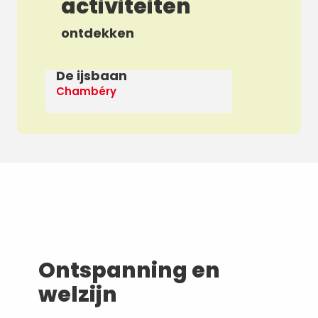
activiteiten
ontdekken
De ijsbaan
Ap
Chambéry
De
Ontspanning en
welzijn