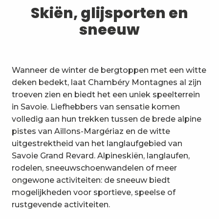
1
Skiën, glijsporten en sneeuw
Skiën, glijsporten en
sneeuw
2
Wandelpaden en wandelingen
3
Trail-ervaring
Wanneer de winter de bergtoppen met een witte
4
Wielrennen
deken bedekt, laat Chambéry Montagnes al zijn
troeven zien en biedt het een uniek speelterrein
5
Mountainbiken in de Bauges
in Savoie. Liefhebbers van sensatie komen
volledig aan hun trekken tussen de brede alpine
6
Andere activiteiten in de vrije
pistes van Aillons-Margériaz en de witte
natuur
uitgestrektheid van het langlaufgebied van
7
Bezienswaardigheden, cultuur
Savoie Grand Revard. Alpineskiën, langlaufen,
en erfgoed
rodelen, sneeuwschoenwandelen of meer
8
ongewone activiteiten: de sneeuw biedt
Wijngaarden
mogelijkheden voor sportieve, speelse of
9
rustgevende activiteiten.
Indooractiviteiten