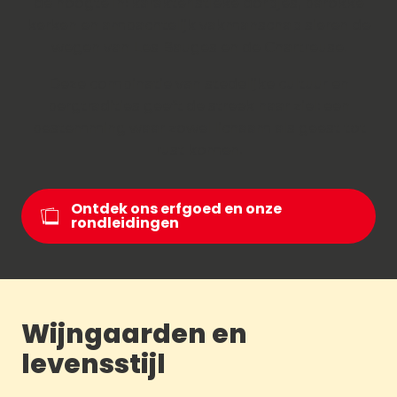
de hoogte in: karakteristieke dorpjes, barokke
kerken en ambachtelijk vakmanschap sieren de
wegen van Les Bauges en de Chartreuse.
Deze combinatie van stedelijke cultuur en
bergtradities geeft de streek haar ziel: een
bestemming waar zowel lichaam als geest tot
rust komen.
Ontdek ons erfgoed en onze
rondleidingen
Wijngaarden en
levensstijl