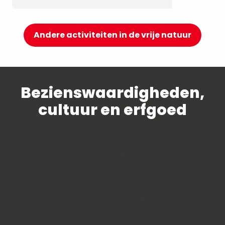
Andere activiteiten in de vrije natuur
Bezienswaardigheden,
cultuur en erfgoed
In de regio „ Chambéry Montagnes “ beleef je de
cultuur te midden van de landschappen. Hier
vertellen valleien en bergen samen hun verhalen.
Begin in Chambéry, de voormalige hoofdstad
van de Staten van Savoye, slenter door de
„traboules“ en ontdek de musea. Ga vervolgens