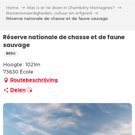
Aller
Home
Wat is er te doen in Chambéry Montagnes?
au
Bezienswaardigheden, cultuur en erfgoed
contenu
Réserve nationale de chasse et de faune sauvage
principal
Réserve nationale de chasse et de faune
sauvage
BERG
Hoogte : 1021m
73630 École
Routebeschrijving
Ajouter aux favoris
Delen