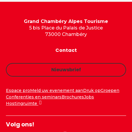
Grand Chambéry Alpes Tourisme
5 bis Place du Palais de Justice
73000 Chambéry
Contact
Nieuwsbrief
Espace pro
Meld uw evenement aan
Druk op
Groepen
Conferenties en seminars
Brochures
Jobs
Hostingruimte
Volg ons!