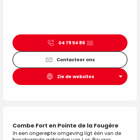
04 79 54 86
▒▒
Contacteer ons
Zie de websites
Combe Fort en Pointe de la Fougère
La 
In een ongerepte omgeving ligt één van de
Eén 
beschermde gebieden van Les Bauges.
nati