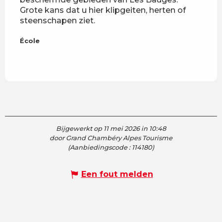
Grote kans dat u hier klipgeiten, herten of
wand
steenschapen ziet.
wand
Veel 
École
École
Bijgewerkt op 11 mei 2026 in 10:48
door Grand Chambéry Alpes Tourisme
(Aanbiedingscode :
114180
)
Een fout melden