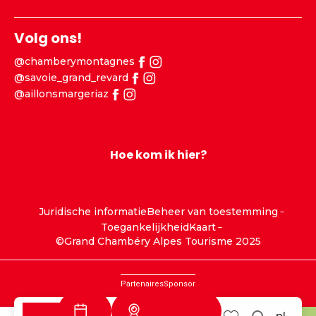
Volg ons!
@chamberymontagnes
@savoie_grand_revard
@aillonsmargeriaz
Hoe kom ik hier?
Juridische informatie
Beheer van toestemming
Toegankelijkheid
Kaart
©Grand Chambéry Alpes Tourisme 2025
Partenaires
Sponsor
Webcams