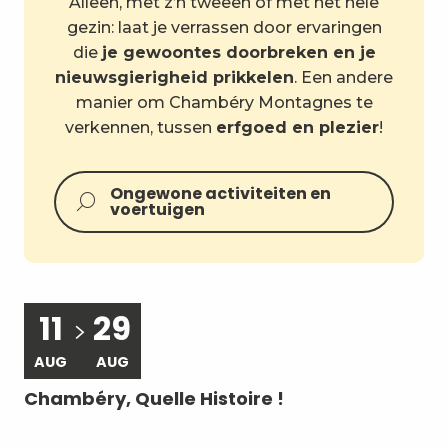
Alleen, met z’n tweeën of met het hele
gezin: laat je verrassen door ervaringen
die
je gewoontes doorbreken en je
nieuwsgierigheid prikkelen
. Een andere
manier om Chambéry Montagnes te
verkennen, tussen
erfgoed en plezier
!
Ongewone activiteiten en
voertuigen
11
29
AUG
AUG
J
Chambéry, Quelle Histoire !
Vi