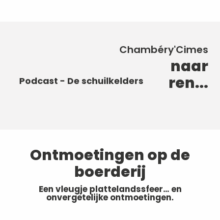
Chambéry'Cimes
Ontdekkingen om naar
Podcast - Het stadscentrum
Podcast - Het kasteel van de
te luisteren...
Podcast - De Olifantenfontein
van Chambéry
hertogen van Savoye
Podcast - De schuilkelders
Ontmoetingen op de
boerderij
Een vleugje plattelandssfeer… en
onvergetelijke ontmoetingen.