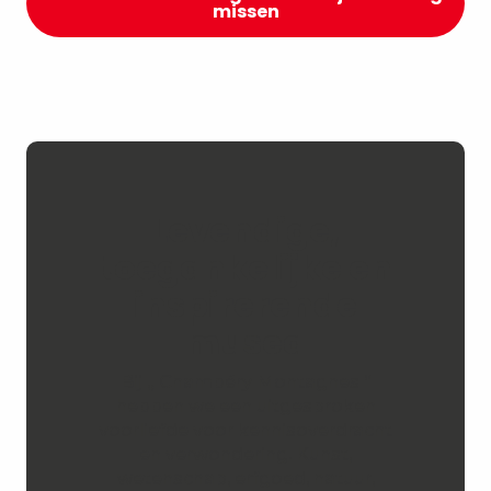
missen
Levendige,
toegankelijke en
inspirerende
musea
Bij „ Chambéry Montagnes “
hebben we een uitgesproken
voorliefde voor kennisoverdracht
en verwondering. Kunst,
wetenschap, erfgoed, natuur,