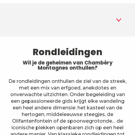
1
Rondleidingen
Rondleidingen
2
Musea
Wil je de geheimen van Chambéry
Montagnes onthullen?
3
Parken en tuinen
De rondleidingen onthullen de ziel van de streek,
met een mix van erfgoed, anekdotes en
4
Historische locaties en
onverwachte uitzichten. Onder begeleiding van
monumenten
een gepassioneerde gids krijgt elke wandeling
5
Op een andere manier
een heel andere dimensie: het kasteel van de
bezoeken
hertogen, middeleeuwse steegjes, de
Olifantenfontein of de spoorwegrotonde… de
6
Boerderijen
iconische plekken openbaren zich op een heel
andere manier. Van klassieke rondleidingen tot