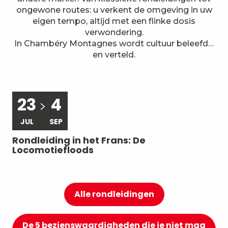
7
Lokale expertise
ongewone routes: u verkent de omgeving in uw
eigen tempo, altijd met een flinke dosis
verwondering.
In Chambéry Montagnes wordt cultuur beleefd…
en verteld.
23
4
JUL
SEP
Rondleiding in het Frans: De
Ro
Locomotiefloods
Ch
Alle rondleidingen
De 5 bezienswaardigheden die je niet mag