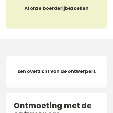
Al onze boerderijbezoeken
Visite à la ferme - GAEC
Visi
de la Cluse
chi
Een overzicht van de ontwerpers
Ontmoeting met de