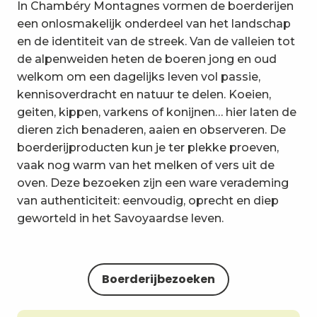
In Chambéry Montagnes vormen de boerderijen
een onlosmakelijk onderdeel van het landschap
en de identiteit van de streek. Van de valleien tot
de alpenweiden heten de boeren jong en oud
welkom om een dagelijks leven vol passie,
kennisoverdracht en natuur te delen. Koeien,
geiten, kippen, varkens of konijnen… hier laten de
dieren zich benaderen, aaien en observeren. De
boerderijproducten kun je ter plekke proeven,
vaak nog warm van het melken of vers uit de
oven. Deze bezoeken zijn een ware verademing
van authenticiteit: eenvoudig, oprecht en diep
geworteld in het Savoyaardse leven.
1
31
Boerderijbezoeken
1
SEP
MEI
2026
2027
JA