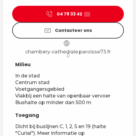
04 79 33 42
▒▒
Contacteer ons
chambery-cathedrale.paroisse73.fr
Milieu
Milieu
In de stad
Centrum stad
Voetgangersgebied
Vlakbij een halte van openbaar vervoer
Bushalte op minder dan 500 m
Toegang
Toegang
Dicht bij buslijnen C, 1, 2, 5 en 19 (halte
"Curial"). Meer informatie op