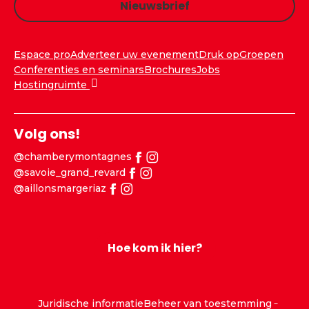
Nieuwsbrief
Espace pro
Adverteer uw evenement
Druk op
Groepen
Conferenties en seminars
Brochures
Jobs
Hostingruimte
Volg ons!
@chamberymontagnes
@savoie_grand_revard
@aillonsmargeriaz
Hoe kom ik hier?
Juridische informatie
Beheer van toestemming