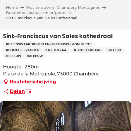
Aller
Home
Wat te doen in Chambéry Montagnes
au
Bezoeken, cultuur en erfgoed
contenu
Sint-Franciscus van Sales kathedraal
principal
Sint-Franciscus van Sales kathedraal
BEZIENSWAARDIGHEID EN HISTORISCH MONUMENT
RELIGIEUS ERFGOED
KATHEDRAAL
KLOOSTERGANG
GOTISCH
15E EEUW
16E EEUW
Hoogte : 280m
Place de la Métropole, 73000 Chambéry
Routebeschrijving
Ajouter aux favoris
Delen