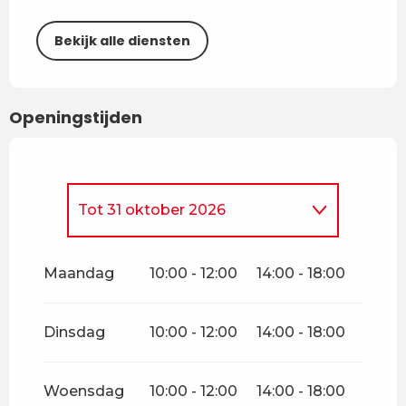
Bekijk alle diensten
Openingstijden
Tot
31 oktober 2026
Vanaf
1 januari 2026
tot
25
april 2026
Maandag
10:00 - 12:00
14:00 - 18:00
Zondag 26 april 2026
Dinsdag
10:00 - 12:00
14:00 - 18:00
Vanaf
27 april 2026
tot
30
april 2026
Woensdag
10:00 - 12:00
14:00 - 18:00