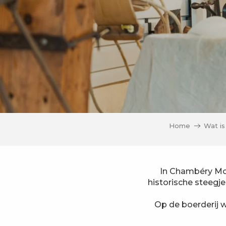
Home
Wat is
In Chambéry Mont
historische steegje
Op de boerderij w