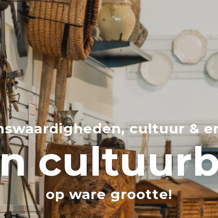
nswaardigheden, cultuur & e
n cultuur
op ware grootte!