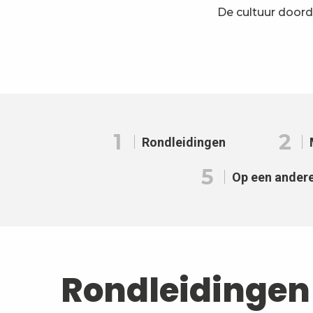
De cultuur doord
1
2
Rondleidingen
5
Op een ander
Rondleidingen