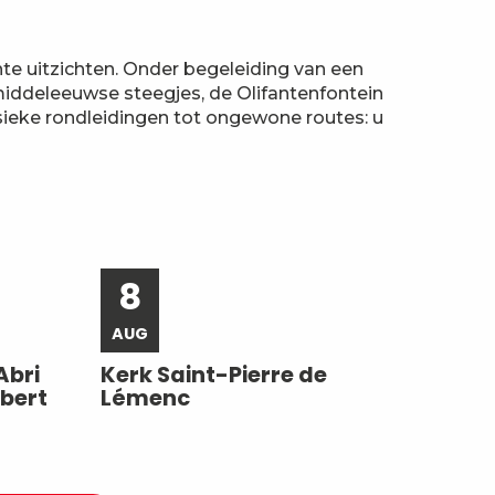
te uitzichten. Onder begeleiding van een
middeleeuwse steegjes, de Olifantenfontein
ieke rondleidingen tot ongewone routes: u
8
AUG
Abri
Kerk Saint-Pierre de
lbert
Lémenc