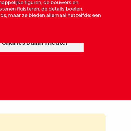
chappelijke figuren, de bouwers en
tenen fluisteren, de details boeien.
ds, maar ze bieden allemaal hetzelfde: een
Fontaine des Eléphants
Charles Dullin Theater