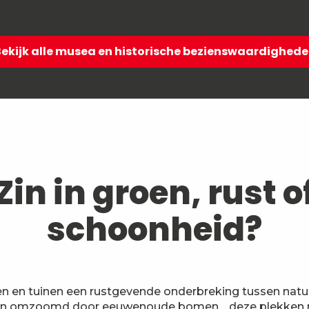
ekijk alle musea en historische bezienswaardighed
Zin in groen, rust o
schoonheid?
en tuinen een rustgevende onderbreking tussen natuur 
n omzoomd door eeuwenoude bomen… deze plekken nodi