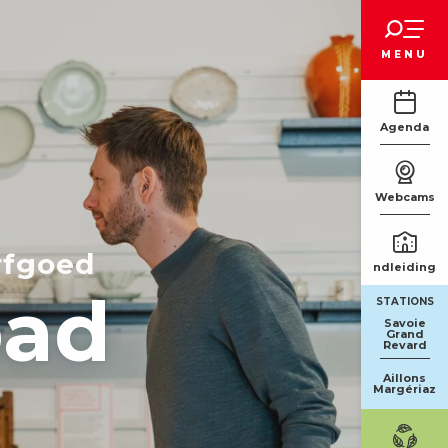
Voir les favoris
MENU
Agenda
Webcams
rfgoed
Rondleidinge
bad
STATIONS
Savoie
Grand
Revard
Aillons
Margériaz