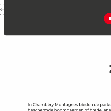
B
In Chambéry Montagnes bieden de parken 
beschermde boomgaarden of brede lane