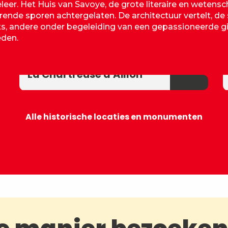
leer. Het Huis van Savoye, de grote literaire en wetens
nde sporen achtergelaten. De architectuur vertelt, de s
ts, andere onder begeleiding van een gepassioneerde gi
eden.
La Chartreuse d'Aillon
Alle historische locaties en monumenten