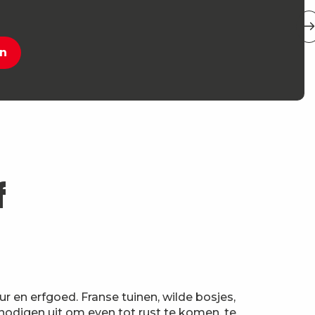
en
f
en erfgoed. Franse tuinen, wilde bosjes,
gen uit om even tot rust te komen, te