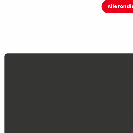
Alle rond
Levendige, toe
Bij „ Chambéry Montagnes “ hebben we een ui
geschiedenis… de thema’s zijn gevarieerd en 
Deze plekken nodigen uit om de Savoie o
Museum voor Schone Kunsten