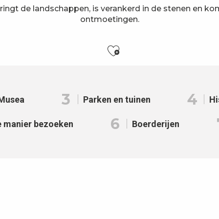
ringt de landschappen, is verankerd in de stenen en komt
ontmoetingen.
Ajouter aux f
3
4
Musea
Parken en tuinen
Hi
6
e manier bezoeken
Boerderijen