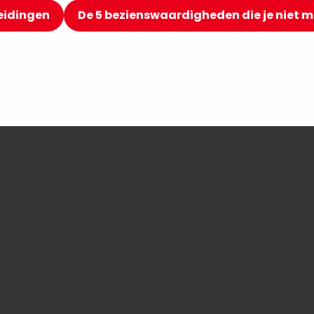
leidingen
De 5 bezienswaardigheden die je niet 
gankelijke en ins
tgesproken voorliefde voor kennisoverdracht en verwo
de presentatievormen zijn afgestemd op elk publiek. El
p een andere manier te ontdekken: via beelden, texture
nieuwsgierigheid.