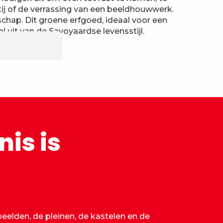
tij of de verrassing van een beeldhouwwerk.
schap. Dit groene erfgoed, ideaal voor een
uit van de Savoyaardse levensstijl.
is is
elden, de pleinen, de kastelen en de