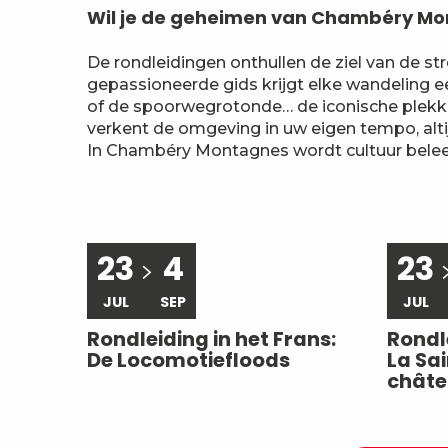
Wil je de geheimen van Chambéry Mo
De rondleidingen onthullen de ziel van de s
gepassioneerde gids krijgt elke wandeling e
of de spoorwegrotonde… de iconische plekke
verkent de omgeving in uw eigen tempo, alti
In Chambéry Montagnes wordt cultuur beleef
23
4
23
JUL
SEP
JUL
Rondleiding in het Frans:
Rondle
De Locomotiefloods
La Sa
chât