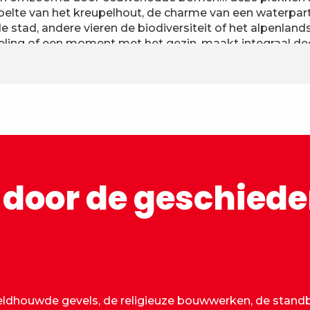
e koelte van het kreupelhout, de charme van een waterpar
stad, andere vieren de biodiversiteit of het alpenland
ling of een moment met het gezin, maakt integraal deel 
 door de geschieden
eldhouwde gevels, de religieuze bouwwerken, de standbe