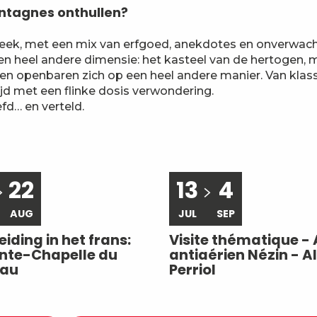
ntagnes onthullen?
treek, met een mix van erfgoed, anekdotes en onverwach
en heel andere dimensie: het kasteel van de hertogen, 
n openbaren zich op een heel andere manier. Van klass
jd met een flinke dosis verwondering.
d… en verteld.
22
13
4
AUG
JUL
SEP
iding in het frans:
Visite thématique - 
inte-Chapelle du
antiaérien Nézin - A
eau
Perriol