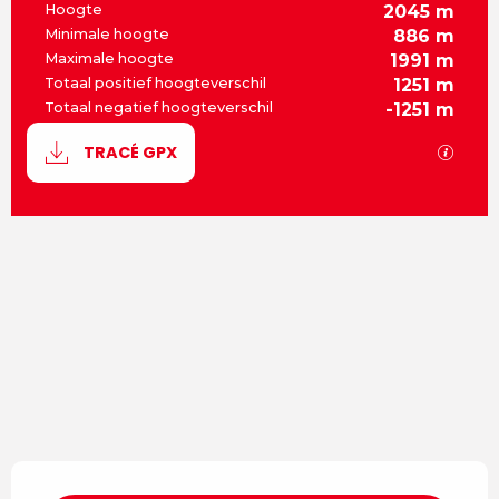
Hoogte
2045 m
Minimale hoogte
886 m
Maximale hoogte
1991 m
Totaal positief hoogteverschil
1251 m
Totaal negatief hoogteverschil
-1251 m
Documentatie
Met G
TRACÉ GPX
1250 m de Hoogteverschil
Hoogteverschil
Openingstijden en contactgegevens