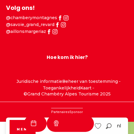
Volg ons!
@chamberymontagnes
@savoie_grand_revard
@aillonsmargeriaz
Hoe kom ik hier?
Juridische informatie
Beheer van toestemming
Toegankelijkheid
Kaart
©Grand Chambéry Alpes Tourisme 2025
Partenaires
Sponsor
Track info
nl
MENU
Zoek op
Savoie Grand
Aillons