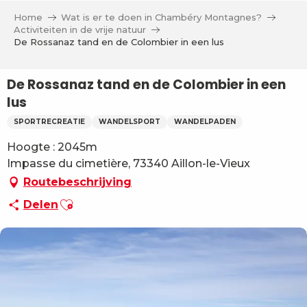
Aller
Home
Wat is er te doen in Chambéry Montagnes?
au
Activiteiten in de vrije natuur
contenu
De Rossanaz tand en de Colombier in een lus
principal
De Rossanaz tand en de Colombier in een
lus
SPORTRECREATIE
WANDELSPORT
WANDELPADEN
Hoogte : 2045m
Impasse du cimetière, 73340 Aillon-le-Vieux
Routebeschrijving
Ajouter aux favoris
Delen