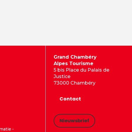
Grand Chambéry
Alpes Tourisme
5 bis Place du Palais de
Justice
73000 Chambéry
Contact
Nieuwsbrief
rmatie