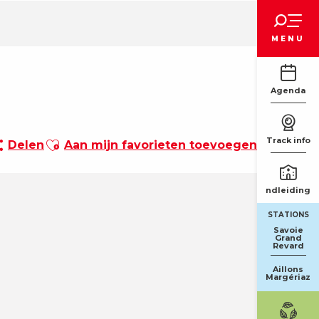
Voir les favoris
MENU
Agenda
Ajouter aux favoris
Track info
Delen
Aan mijn favorieten toevoegen
Rondleidinge
STATIONS
Savoie
Grand
Revard
Aillons
Margériaz