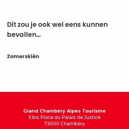
Dit zou je ook wel eens kunnen
bevallen…
Zomerskiën
Lu
Grand Chambéry Alpes Tourisme
5 bis Place du Palais de Justice
73000 Chambéry