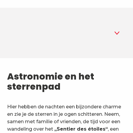
1
Astronomie
2
Astronomie en het
Zomerbiatlon
sterrenpad
3
Luchtsporten
4
Bergsporten en natuur
Hier hebben de nachten een bijzondere charme
en zie je de sterren in je ogen schitteren. Neem,
5
Ongewone activiteiten en
samen met familie of vrienden, de tijd voor een
voertuigen
wandeling over het
„Sentier des étoiles“
, een