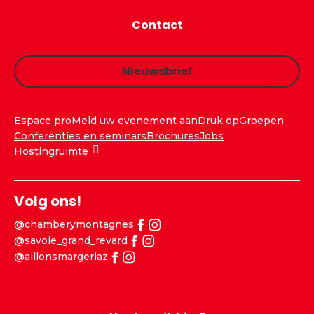
Contact
Nieuwsbrief
Espace pro
Meld uw evenement aan
Druk op
Groepen
Conferenties en seminars
Brochures
Jobs
Hostingruimte
Volg ons!
@chamberymontagnes
@savoie_grand_revard
@aillonsmargeriaz