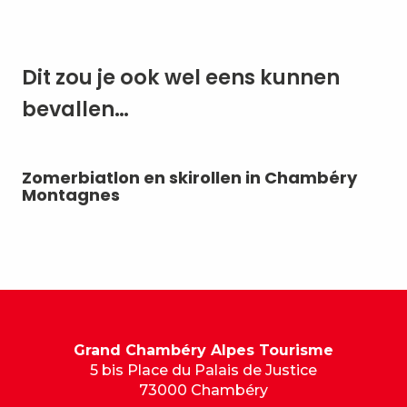
Dit zou je ook wel eens kunnen
bevallen…
Zomerbiatlon en skirollen in Chambéry
On
Montagnes
Grand Chambéry Alpes Tourisme
5 bis Place du Palais de Justice
73000 Chambéry