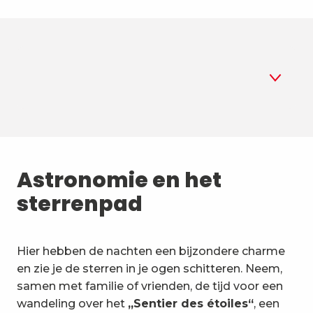
1
Astronomie
2
Astronomie en het
Zomerbiatlon
sterrenpad
3
Luchtsporten
4
Bergsporten en natuur
Hier hebben de nachten een bijzondere charme
en zie je de sterren in je ogen schitteren. Neem,
5
Ongewone activiteiten en
samen met familie of vrienden, de tijd voor een
voertuigen
wandeling over het
„Sentier des étoiles“
, een