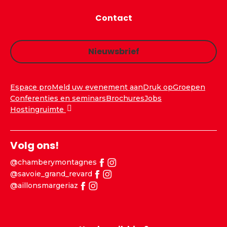
Contact
Nieuwsbrief
Espace pro
Meld uw evenement aan
Druk op
Groepen
Conferenties en seminars
Brochures
Jobs
Hostingruimte
Volg ons!
@chamberymontagnes
@savoie_grand_revard
@aillonsmargeriaz