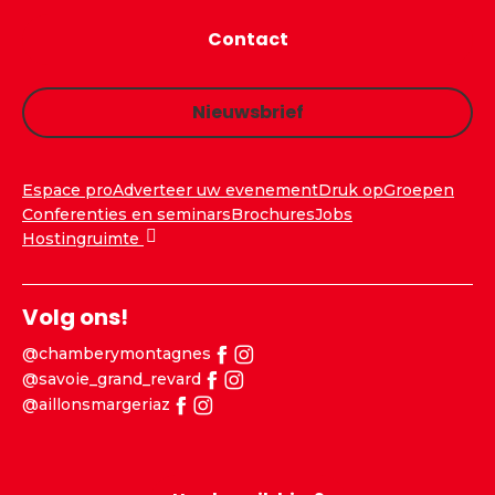
Contact
Nieuwsbrief
Espace pro
Adverteer uw evenement
Druk op
Groepen
Conferenties en seminars
Brochures
Jobs
Hostingruimte
Volg ons!
@chamberymontagnes
@savoie_grand_revard
@aillonsmargeriaz