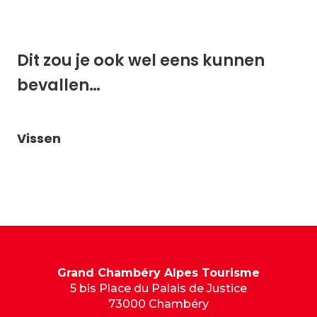
Dit zou je ook wel eens kunnen
bevallen…
Vissen
Zo
Grand Chambéry Alpes Tourisme
5 bis Place du Palais de Justice
73000 Chambéry