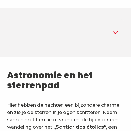
1
Astronomie
2
Astronomie en het
Zomerbiatlon
sterrenpad
3
Luchtsporten
4
Bergsporten en natuur
Hier hebben de nachten een bijzondere charme
en zie je de sterren in je ogen schitteren. Neem,
5
Ongewone activiteiten en
samen met familie of vrienden, de tijd voor een
voertuigen
wandeling over het
„Sentier des étoiles“
, een