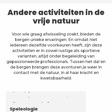
Andere activiteiten in de
vrije natuur
Voor wie graag afwisseling zoekt, bieden de
bergen unieke ervaringen. En omdat niet
iedereen dezelfde voorkeuren heeft, zijn deze
activiteiten er in zowel rustige als sportieve
varianten, altijd onder begeleiding van
gepassioneerde professionals. Tussen het dal en
de bergen brengen deze avonturen je weer in
contact met de natuur, in al haar kracht en
kwetsbaarheid.
Astronomie & Sterrenhemel
Luchtvaartactiviteiten
Zomerbiatlon en skirollen in
Chambéry Montagnes
Canyoning en aquarando
Klimmen en via ferrata
Speleologie