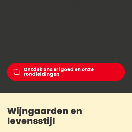
de hoogte in: karakteristieke dorpjes, barokke
kerken en ambachtelijk vakmanschap sieren de
wegen van Les Bauges en de Chartreuse.
Deze combinatie van stedelijke cultuur en
bergtradities geeft de streek haar ziel: een
bestemming waar zowel lichaam als geest tot
rust komen.
Ontdek ons erfgoed en onze
rondleidingen
Wijngaarden en
levensstijl