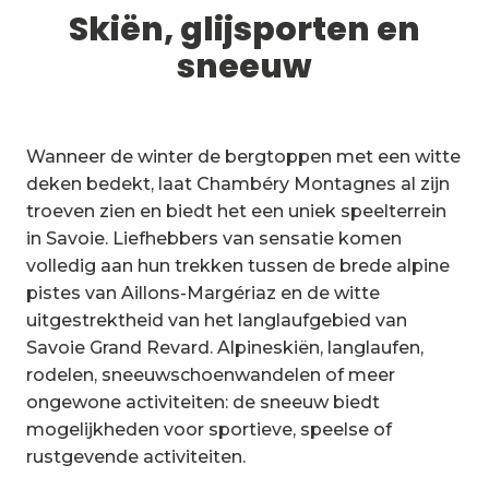
1
Skiën, glijsporten en sneeuw
Skiën, glijsporten en
sneeuw
2
Wandelpaden en wandelingen
3
Trail-ervaring
Wanneer de winter de bergtoppen met een witte
4
Wielrennen
deken bedekt, laat Chambéry Montagnes al zijn
troeven zien en biedt het een uniek speelterrein
5
Mountainbiken in de Bauges
in Savoie. Liefhebbers van sensatie komen
volledig aan hun trekken tussen de brede alpine
6
Andere activiteiten in de vrije
pistes van Aillons-Margériaz en de witte
natuur
uitgestrektheid van het langlaufgebied van
7
Bezienswaardigheden, cultuur
Savoie Grand Revard. Alpineskiën, langlaufen,
en erfgoed
rodelen, sneeuwschoenwandelen of meer
8
ongewone activiteiten: de sneeuw biedt
Wijngaarden
mogelijkheden voor sportieve, speelse of
9
rustgevende activiteiten.
Indooractiviteiten