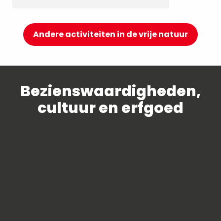
Andere activiteiten in de vrije natuur
Bezienswaardigheden,
cultuur en erfgoed
In de regio „ Chambéry Montagnes “ beleef je de
cultuur te midden van de landschappen. Hier
vertellen valleien en bergen samen hun verhalen.
Begin in Chambéry, de voormalige hoofdstad
van de Staten van Savoye, slenter door de
„traboules“ en ontdek de musea. Ga vervolgens