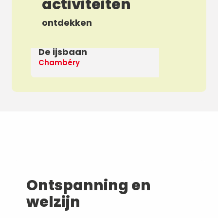
activiteiten
ontdekken
De ijsbaan
Ap
Chambéry
De
Ontspanning en
welzijn