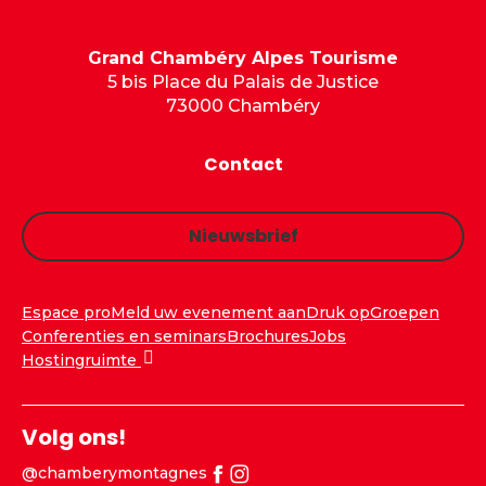
Grand Chambéry Alpes Tourisme
5 bis Place du Palais de Justice
73000 Chambéry
Contact
Nieuwsbrief
Espace pro
Meld uw evenement aan
Druk op
Groepen
Conferenties en seminars
Brochures
Jobs
Hostingruimte
Volg ons!
@chamberymontagnes