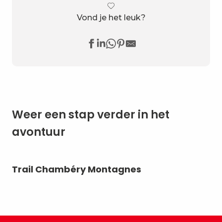
Vond je het leuk?
Weer een stap verder in het
avontuur
Trail Chambéry Montagnes
De
he