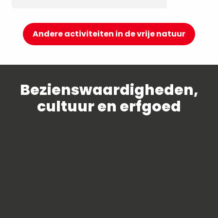
Andere activiteiten in de vrije natuur
Bezienswaardigheden,
cultuur en erfgoed
In de regio „ Chambéry Montagnes “ beleef je de
cultuur te midden van de landschappen. Hier
vertellen valleien en bergen samen hun verhalen.
Begin in Chambéry, de voormalige hoofdstad
van de Staten van Savoye, slenter door de
„traboules“ en ontdek de musea. Ga vervolgens