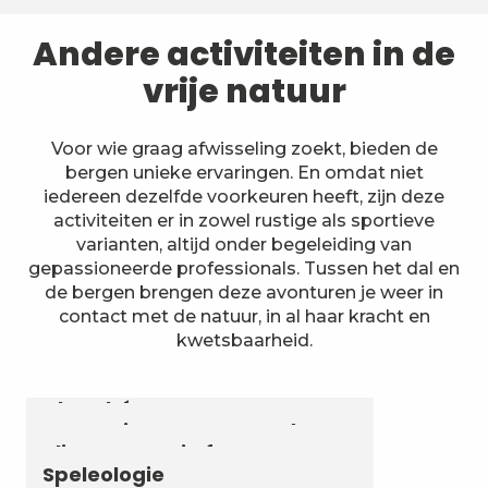
Andere activiteiten in de
vrije natuur
Voor wie graag afwisseling zoekt, bieden de
bergen unieke ervaringen. En omdat niet
iedereen dezelfde voorkeuren heeft, zijn deze
activiteiten er in zowel rustige als sportieve
varianten, altijd onder begeleiding van
gepassioneerde professionals. Tussen het dal en
de bergen brengen deze avonturen je weer in
contact met de natuur, in al haar kracht en
kwetsbaarheid.
Astronomie & Sterrenhemel
Luchtvaartactiviteiten
Zomerbiatlon en skirollen in
Chambéry Montagnes
Canyoning en aquarando
Klimmen en via ferrata
Speleologie