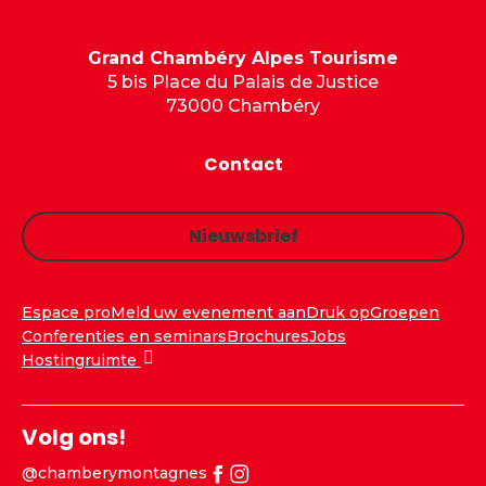
Grand Chambéry Alpes Tourisme
5 bis Place du Palais de Justice
73000 Chambéry
Contact
Nieuwsbrief
Espace pro
Meld uw evenement aan
Druk op
Groepen
Conferenties en seminars
Brochures
Jobs
Hostingruimte
Volg ons!
@chamberymontagnes