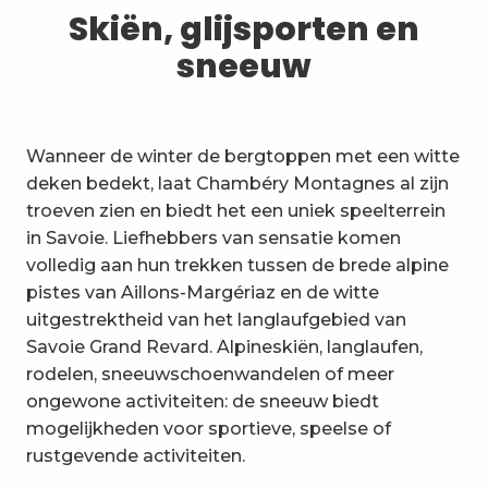
1
Skiën, glijsporten en sneeuw
Skiën, glijsporten en
sneeuw
2
Wandelpaden en wandelingen
3
Trail-ervaring
Wanneer de winter de bergtoppen met een witte
4
Wielrennen
deken bedekt, laat Chambéry Montagnes al zijn
troeven zien en biedt het een uniek speelterrein
5
Mountainbiken in de Bauges
in Savoie. Liefhebbers van sensatie komen
volledig aan hun trekken tussen de brede alpine
6
Andere activiteiten in de vrije
pistes van Aillons-Margériaz en de witte
natuur
uitgestrektheid van het langlaufgebied van
7
Bezienswaardigheden, cultuur
Savoie Grand Revard. Alpineskiën, langlaufen,
en erfgoed
rodelen, sneeuwschoenwandelen of meer
8
ongewone activiteiten: de sneeuw biedt
Wijngaarden
mogelijkheden voor sportieve, speelse of
9
rustgevende activiteiten.
Indooractiviteiten