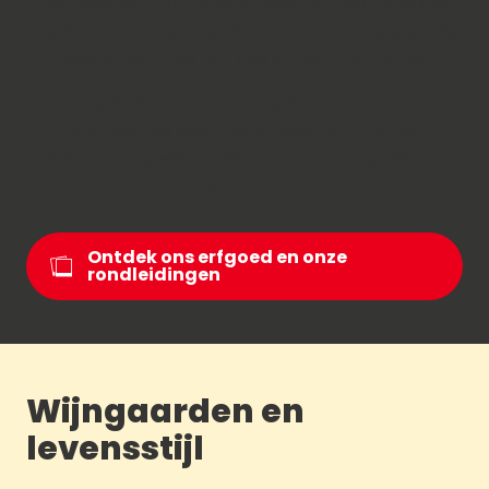
de hoogte in: karakteristieke dorpjes, barokke
kerken en ambachtelijk vakmanschap sieren de
wegen van Les Bauges en de Chartreuse.
Deze combinatie van stedelijke cultuur en
bergtradities geeft de streek haar ziel: een
bestemming waar zowel lichaam als geest tot
rust komen.
Ontdek ons erfgoed en onze
rondleidingen
Wijngaarden en
levensstijl