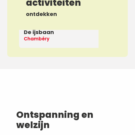
activiteiten
ontdekken
De ijsbaan
Ap
Chambéry
De
Ontspanning en
welzijn