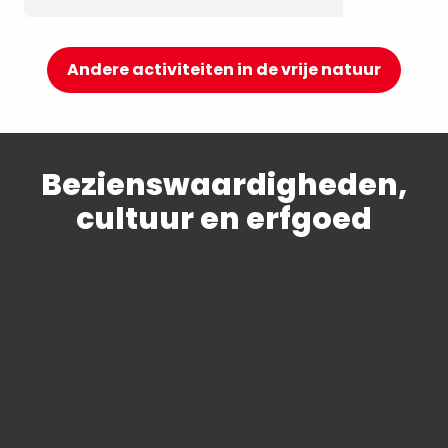
Andere activiteiten in de vrije natuur
Bezienswaardigheden,
cultuur en erfgoed
In de regio „ Chambéry Montagnes “ beleef je de
cultuur te midden van de landschappen. Hier
vertellen valleien en bergen samen hun verhalen.
Begin in Chambéry, de voormalige hoofdstad
van de Staten van Savoye, slenter door de
„traboules“ en ontdek de musea. Ga vervolgens