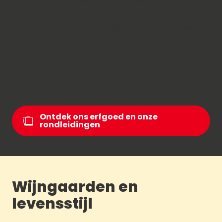
de hoogte in: karakteristieke dorpjes, barokke
kerken en ambachtelijk vakmanschap sieren de
wegen van Les Bauges en de Chartreuse.
Deze combinatie van stedelijke cultuur en
bergtradities geeft de streek haar ziel: een
bestemming waar zowel lichaam als geest tot
rust komen.
Ontdek ons erfgoed en onze
rondleidingen
Wijngaarden en
levensstijl