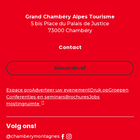
Grand Chambéry Alpes Tourisme
5 bis Place du Palais de Justice
73000 Chambéry
Contact
Nieuwsbrief
Espace pro
Adverteer uw evenement
Druk op
Groepen
Conferenties en seminars
Brochures
Jobs
Hostingruimte
Volg ons!
@chamberymontagnes