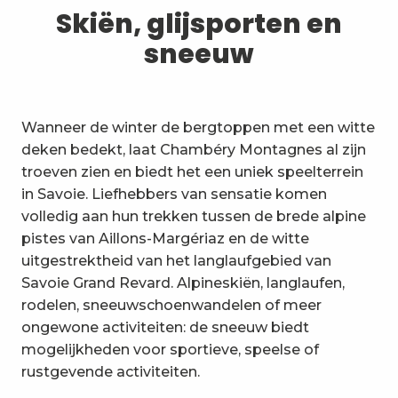
1
Skiën, glijsporten en sneeuw
Skiën, glijsporten en
sneeuw
2
Wandelpaden en wandelingen
3
Trail-ervaring
Wanneer de winter de bergtoppen met een witte
4
Wielrennen
deken bedekt, laat Chambéry Montagnes al zijn
troeven zien en biedt het een uniek speelterrein
5
Mountainbiken in de Bauges
in Savoie. Liefhebbers van sensatie komen
volledig aan hun trekken tussen de brede alpine
6
Andere activiteiten in de vrije
pistes van Aillons-Margériaz en de witte
natuur
uitgestrektheid van het langlaufgebied van
7
Bezienswaardigheden, cultuur
Savoie Grand Revard. Alpineskiën, langlaufen,
en erfgoed
rodelen, sneeuwschoenwandelen of meer
8
ongewone activiteiten: de sneeuw biedt
Wijngaarden
mogelijkheden voor sportieve, speelse of
9
rustgevende activiteiten.
Indooractiviteiten