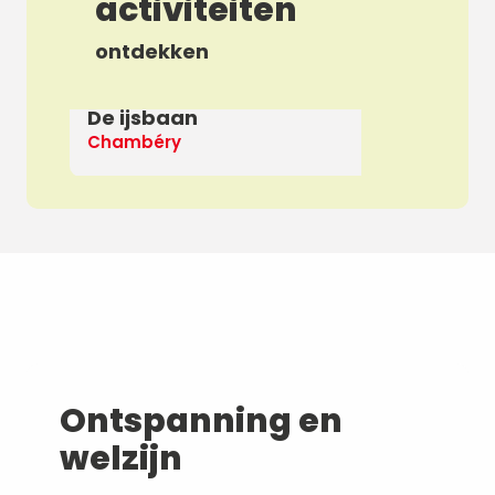
activiteiten
ontdekken
De ijsbaan
Ap
Chambéry
De
Ontspanning en
welzijn