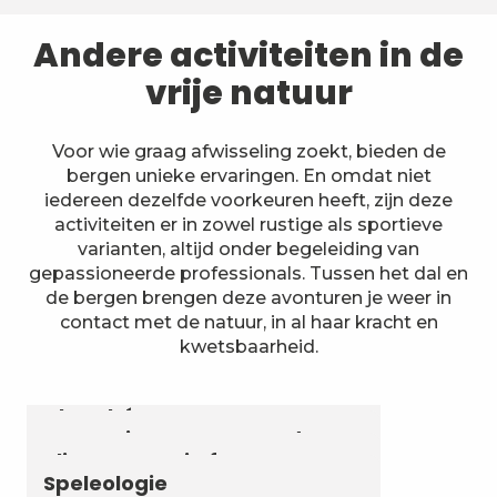
Andere activiteiten in de
vrije natuur
Voor wie graag afwisseling zoekt, bieden de
bergen unieke ervaringen. En omdat niet
iedereen dezelfde voorkeuren heeft, zijn deze
activiteiten er in zowel rustige als sportieve
varianten, altijd onder begeleiding van
gepassioneerde professionals. Tussen het dal en
de bergen brengen deze avonturen je weer in
contact met de natuur, in al haar kracht en
kwetsbaarheid.
Astronomie & Sterrenhemel
Luchtvaartactiviteiten
Zomerbiatlon en skirollen in
Chambéry Montagnes
Canyoning en aquarando
Klimmen en via ferrata
Speleologie