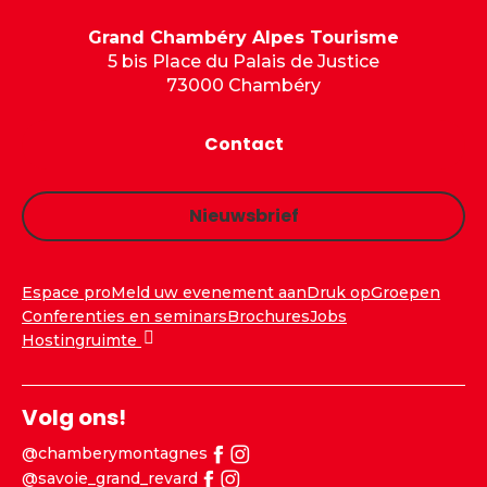
Grand Chambéry Alpes Tourisme
5 bis Place du Palais de Justice
73000 Chambéry
Contact
Nieuwsbrief
Espace pro
Meld uw evenement aan
Druk op
Groepen
Conferenties en seminars
Brochures
Jobs
Hostingruimte
Volg ons!
@chamberymontagnes
@savoie_grand_revard