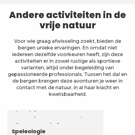
Andere activiteiten in de
vrije natuur
Voor wie graag afwisseling zoekt, bieden de
bergen unieke ervaringen. En omdat niet
iedereen dezelfde voorkeuren heeft, zijn deze
activiteiten er in zowel rustige als sportieve
varianten, altijd onder begeleiding van
gepassioneerde professionals. Tussen het dal en
de bergen brengen deze avonturen je weer in
contact met de natuur, in al haar kracht en
kwetsbaarheid.
Astronomie & Sterrenhemel
Luchtvaartactiviteiten
Zomerbiatlon en skirollen in
Chambéry Montagnes
Canyoning en aquarando
Klimmen en via ferrata
Speleologie