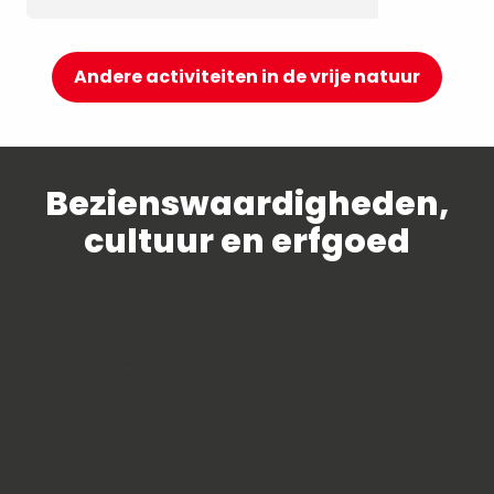
Andere activiteiten in de vrije natuur
Bezienswaardigheden,
cultuur en erfgoed
In de regio „ Chambéry Montagnes “ beleef je de
cultuur te midden van de landschappen. Hier
vertellen valleien en bergen samen hun verhalen.
Begin in Chambéry, de voormalige hoofdstad
van de Staten van Savoye, slenter door de
„traboules“ en ontdek de musea. Ga vervolgens