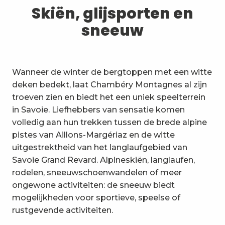
1
Skiën, glijsporten en sneeuw
Skiën, glijsporten en
sneeuw
2
Wandelpaden en wandelingen
3
Trail-ervaring
Wanneer de winter de bergtoppen met een witte
4
Wielrennen
deken bedekt, laat Chambéry Montagnes al zijn
troeven zien en biedt het een uniek speelterrein
5
Mountainbiken in de Bauges
in Savoie. Liefhebbers van sensatie komen
volledig aan hun trekken tussen de brede alpine
6
Andere activiteiten in de vrije
pistes van Aillons-Margériaz en de witte
natuur
uitgestrektheid van het langlaufgebied van
7
Bezienswaardigheden, cultuur
Savoie Grand Revard. Alpineskiën, langlaufen,
en erfgoed
rodelen, sneeuwschoenwandelen of meer
8
ongewone activiteiten: de sneeuw biedt
Wijngaarden
mogelijkheden voor sportieve, speelse of
9
rustgevende activiteiten.
Indooractiviteiten