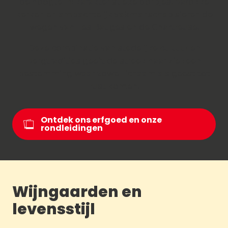
de hoogte in: karakteristieke dorpjes, barokke
kerken en ambachtelijk vakmanschap sieren de
wegen van Les Bauges en de Chartreuse.
Deze combinatie van stedelijke cultuur en
bergtradities geeft de streek haar ziel: een
bestemming waar zowel lichaam als geest tot
rust komen.
Ontdek ons erfgoed en onze
rondleidingen
Wijngaarden en
levensstijl