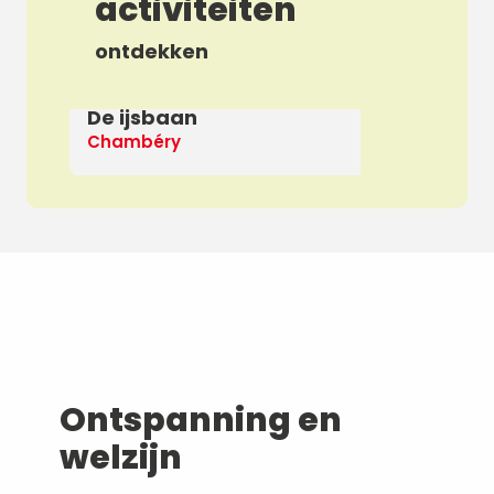
activiteiten
ontdekken
De ijsbaan
Ap
Chambéry
De
Ontspanning en
welzijn