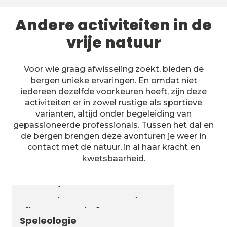
Andere activiteiten in de
vrije natuur
Voor wie graag afwisseling zoekt, bieden de
bergen unieke ervaringen. En omdat niet
iedereen dezelfde voorkeuren heeft, zijn deze
activiteiten er in zowel rustige als sportieve
varianten, altijd onder begeleiding van
gepassioneerde professionals. Tussen het dal en
de bergen brengen deze avonturen je weer in
contact met de natuur, in al haar kracht en
kwetsbaarheid.
Astronomie & Sterrenhemel
Luchtvaartactiviteiten
Zomerbiatlon en skirollen in
Chambéry Montagnes
Canyoning en aquarando
Klimmen en via ferrata
Speleologie