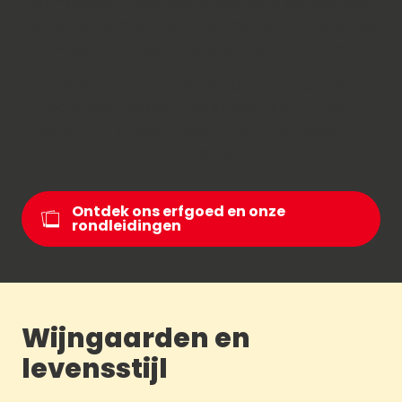
de hoogte in: karakteristieke dorpjes, barokke
kerken en ambachtelijk vakmanschap sieren de
wegen van Les Bauges en de Chartreuse.
Deze combinatie van stedelijke cultuur en
bergtradities geeft de streek haar ziel: een
bestemming waar zowel lichaam als geest tot
rust komen.
Ontdek ons erfgoed en onze
rondleidingen
Wijngaarden en
levensstijl