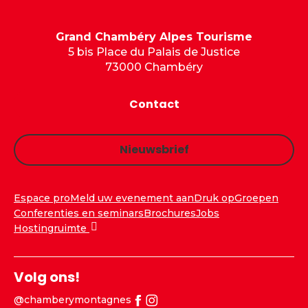
Grand Chambéry Alpes Tourisme
5 bis Place du Palais de Justice
73000 Chambéry
Contact
Nieuwsbrief
Espace pro
Meld uw evenement aan
Druk op
Groepen
Conferenties en seminars
Brochures
Jobs
Hostingruimte
Volg ons!
@chamberymontagnes