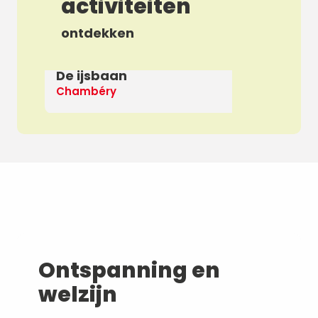
activiteiten
ontdekken
De ijsbaan
Ap
Chambéry
De
Ontspanning en
welzijn