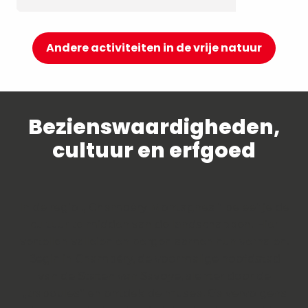
Andere activiteiten in de vrije natuur
Bezienswaardigheden,
cultuur en erfgoed
In de regio „ Chambéry Montagnes “ beleef je de
cultuur te midden van de landschappen. Hier
vertellen valleien en bergen samen hun verhalen.
Begin in Chambéry, de voormalige hoofdstad
van de Staten van Savoye, slenter door de
„traboules“ en ontdek de musea. Ga vervolgens