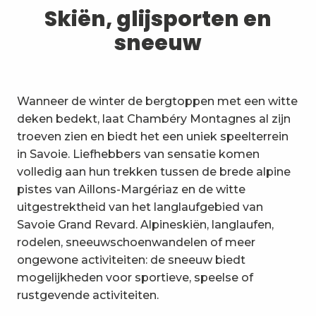
1
Skiën, glijsporten en sneeuw
Skiën, glijsporten en
sneeuw
2
Wandelpaden en wandelingen
3
Trail-ervaring
Wanneer de winter de bergtoppen met een witte
4
Wielrennen
deken bedekt, laat Chambéry Montagnes al zijn
troeven zien en biedt het een uniek speelterrein
5
Mountainbiken in de Bauges
in Savoie. Liefhebbers van sensatie komen
volledig aan hun trekken tussen de brede alpine
6
Andere activiteiten in de vrije
pistes van Aillons-Margériaz en de witte
natuur
uitgestrektheid van het langlaufgebied van
7
Bezienswaardigheden, cultuur
Savoie Grand Revard. Alpineskiën, langlaufen,
en erfgoed
rodelen, sneeuwschoenwandelen of meer
8
ongewone activiteiten: de sneeuw biedt
Wijngaarden
mogelijkheden voor sportieve, speelse of
9
rustgevende activiteiten.
Indooractiviteiten