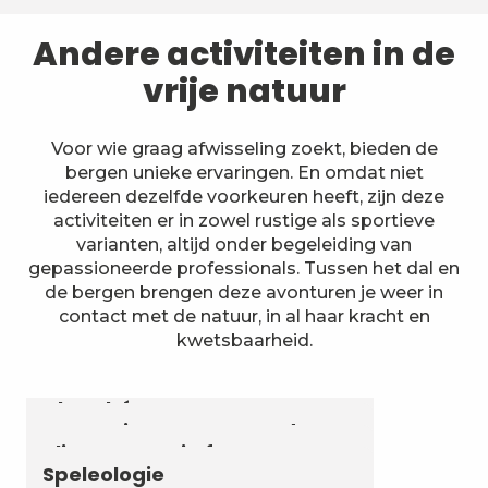
Andere activiteiten in de
vrije natuur
Voor wie graag afwisseling zoekt, bieden de
bergen unieke ervaringen. En omdat niet
iedereen dezelfde voorkeuren heeft, zijn deze
activiteiten er in zowel rustige als sportieve
varianten, altijd onder begeleiding van
gepassioneerde professionals. Tussen het dal en
de bergen brengen deze avonturen je weer in
contact met de natuur, in al haar kracht en
kwetsbaarheid.
Astronomie & Sterrenhemel
Luchtvaartactiviteiten
Zomerbiatlon en skirollen in
Chambéry Montagnes
Canyoning en aquarando
Klimmen en via ferrata
Speleologie