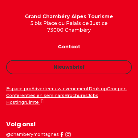
Grand Chambéry Alpes Tourisme
5 bis Place du Palais de Justice
73000 Chambéry
Contact
Nieuwsbrief
Espace pro
Adverteer uw evenement
Druk op
Groepen
Conferenties en seminars
Brochures
Jobs
Hostingruimte
Volg ons!
@chamberymontagnes