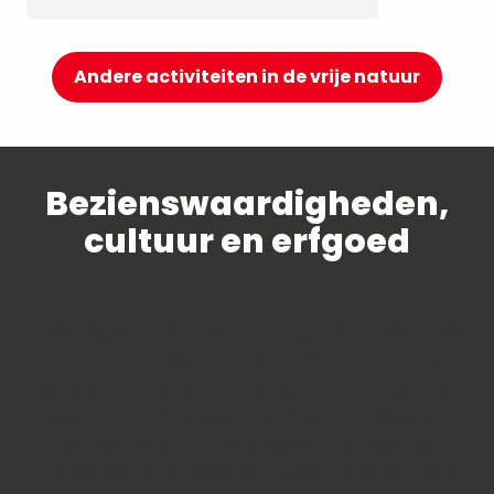
Andere activiteiten in de vrije natuur
Bezienswaardigheden,
cultuur en erfgoed
In de regio „ Chambéry Montagnes “ beleef je de
cultuur te midden van de landschappen. Hier
vertellen valleien en bergen samen hun verhalen.
Begin in Chambéry, de voormalige hoofdstad
van de Staten van Savoye, slenter door de
„traboules“ en ontdek de musea. Ga vervolgens