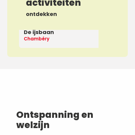
activiteiten
ontdekken
De ijsbaan
Ap
Chambéry
De
Ontspanning en
welzijn