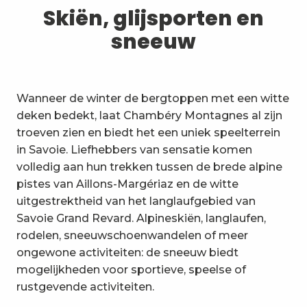
1
Skiën, glijsporten en sneeuw
Skiën, glijsporten en
sneeuw
2
Wandelpaden en wandelingen
3
Trail-ervaring
Wanneer de winter de bergtoppen met een witte
4
Wielrennen
deken bedekt, laat Chambéry Montagnes al zijn
troeven zien en biedt het een uniek speelterrein
5
Mountainbiken in de Bauges
in Savoie. Liefhebbers van sensatie komen
volledig aan hun trekken tussen de brede alpine
6
Andere activiteiten in de vrije
pistes van Aillons-Margériaz en de witte
natuur
uitgestrektheid van het langlaufgebied van
7
Bezienswaardigheden, cultuur
Savoie Grand Revard. Alpineskiën, langlaufen,
en erfgoed
rodelen, sneeuwschoenwandelen of meer
8
ongewone activiteiten: de sneeuw biedt
Wijngaarden
mogelijkheden voor sportieve, speelse of
9
rustgevende activiteiten.
Indooractiviteiten