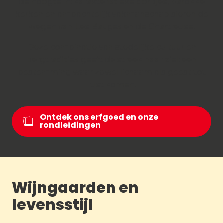
de hoogte in: karakteristieke dorpjes, barokke
kerken en ambachtelijk vakmanschap sieren de
wegen van Les Bauges en de Chartreuse.
Deze combinatie van stedelijke cultuur en
bergtradities geeft de streek haar ziel: een
bestemming waar zowel lichaam als geest tot
rust komen.
Ontdek ons erfgoed en onze
rondleidingen
Wijngaarden en
levensstijl