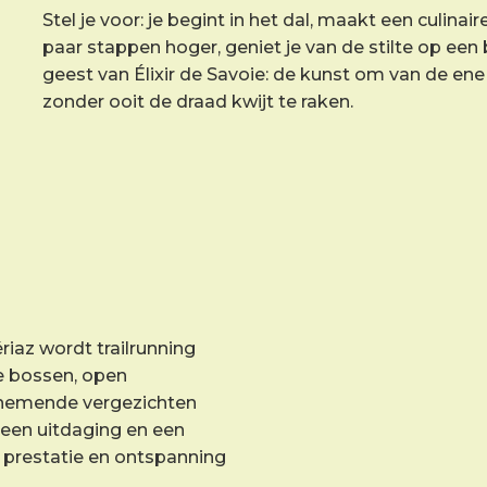
Stel je voor: je begint in het dal, maakt een culinai
paar stappen hoger, geniet je van de stilte op ee
geest van Élixir de Savoie: de kunst om van de en
zonder ooit de draad kwijt te raken.
ériaz wordt trailrunning
te bossen, open
emende vergezichten
 een uitdaging en een
je prestatie en ontspanning