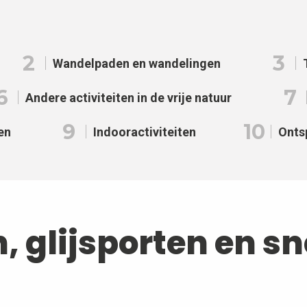
2
3
Wandelpaden en wandelingen
6
7
Andere activiteiten in de vrije natuur
9
10
en
Indooractiviteiten
Onts
n, glijsporten en s