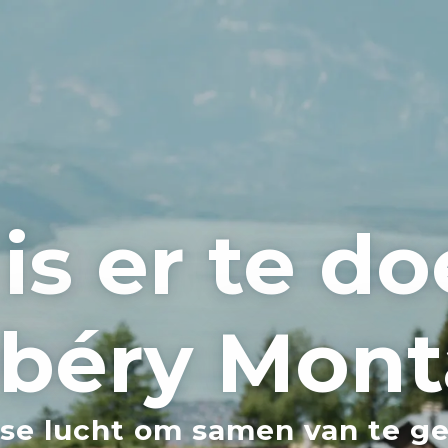
is er te do
béry Mont
sse lucht om samen van te g