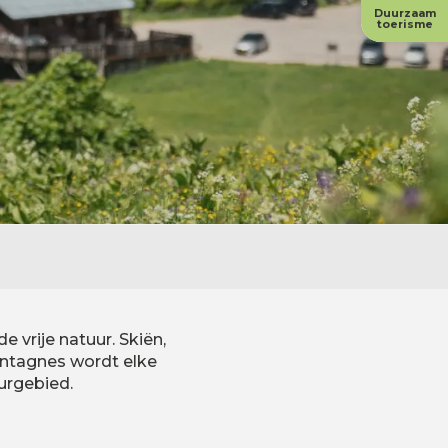
Duurzaam
toerisme
 vrije natuur. Skiën,
ntagnes wordt elke
urgebied.