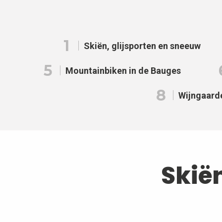
1
Skiën, glijsporten en sneeuw
5
Mountainbiken in de Bauges
8
Wijngaard
Skië