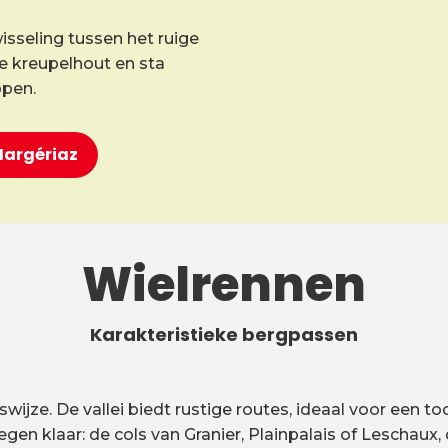
isseling tussen het ruige
ele kreupelhout en sta
ppen.
-Margériaz
Wielrennen
Karakteristieke bergpassen
jze. De vallei biedt rustige routes, ideaal voor een toc
gen klaar: de cols van Granier, Plainpalais of Lescha