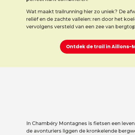
Wat maakt trailrunning hier zo uniek? De afw
reliëf en de zachte valleien: ren door het ko
vervolgens versteld van een zee van bergto
Ontdek de trail in Aillons
In Chambéry Montagnes is fietsen een levenswi
de avonturiers liggen de kronkelende bergwe