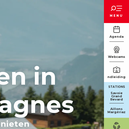
Voir les favoris
MENU
Agenda
Webcams
en in
Rondleidinge
STATIONS
agnes
Savoie
Grand
Revard
Aillons
Margériaz
enieten