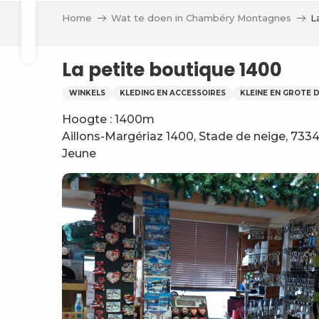
Aller
n
Home
Wat te doen in Chambéry Montagnes
L
au
 Boutik
Zoek op
eiten
contenu
principal
La petite boutique 1400
ieve
WINKELS
KLEDING EN ACCESSOIRES
KLEINE EN GROTE D
Hoogte : 1400m
Aillons-Margériaz 1400, Stade de neige, 73340
Jeune