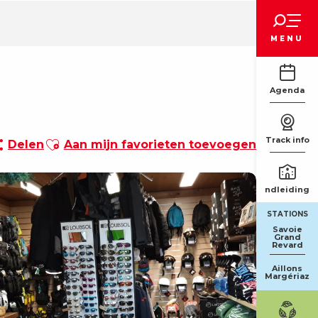
Voir les favoris
MENU
Agenda
Ajouter aux favoris
Track info
Delen
Aan mijn favorieten toevoegen
Rondleidinge
STATIONS
Savoie
Grand
Revard
Aillons
Margériaz