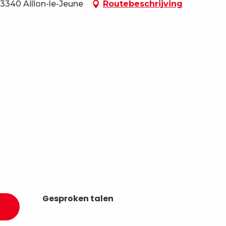
73340 Aillon-le-Jeune
Routebeschrijving
Gesproken talen
Gesproken talen