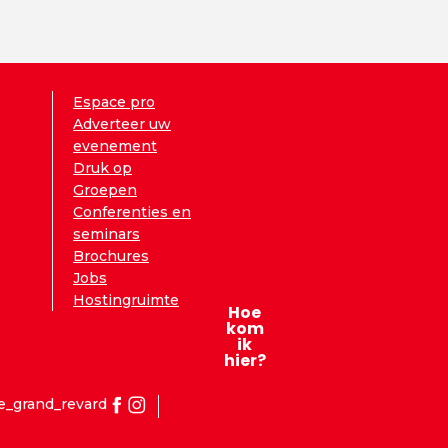
Espace pro
Adverteer uw
evenement
Druk op
Groepen
Conferenties en
seminars
Brochures
Jobs
Hostingruimte
Hoe
kom
ik
hier?
e_grand_revard