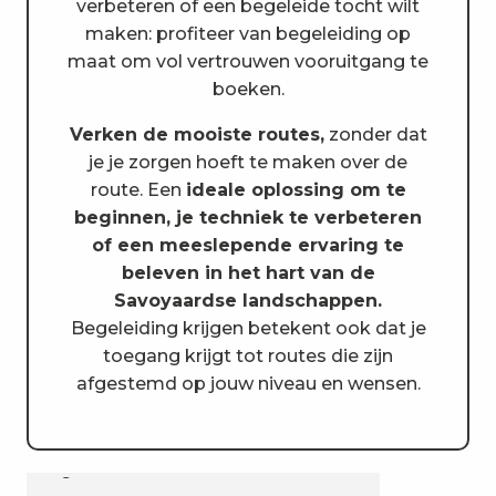
verbeteren of een begeleide tocht wilt
maken: profiteer van begeleiding op
maat om vol vertrouwen vooruitgang te
boeken.
Verken de mooiste routes,
zonder dat
je je zorgen hoeft te maken over de
route. Een
ideale oplossing om te
beginnen, je techniek te verbeteren
of een meeslepende ervaring te
beleven in het hart van de
Savoyaardse landschappen.
Begeleiding krijgen betekent ook dat je
toegang krijgt tot routes die zijn
afgestemd op jouw niveau en wensen.
Fécl'Aventure - École MCF de
Expérience Vélo, randonnée
VTT
en VTT électrique et activités
de groupe et team building
O2 Nature