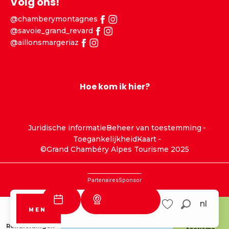
Volg ons!
@chamberymontagnes
@savoie_grand_revard
@aillonsmargeriaz
Hoe kom ik hier?
Juridische informatie
Beheer van toestemming
Toegankelijkheid
Kaart
©Grand Chambéry Alpes Tourisme 2025
Partenaires
Sponsor
Webcams
nl
MENU
Zoek op
Savoie Grand
Aillons
Voir les favoris
Revard
Margériaz
Duurzaam
Rondleidingen
toerisme