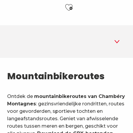
Ajouter aux f
1
Routes
Mountainbikeroutes
2
Mountainbike-routes
3
Ontdek de
mountainbikeroutes van Chambéry
Verhuur
Montagnes
: gezinsvriendelijke rondritten, routes
4
voor gevorderden, sportieve tochten en
De begeleiders
langeafstandsroutes. Geniet van afwisselende
routes tussen meren en bergen, geschikt voor