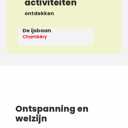
activiteiten
ontdekken
De ijsbaan
Ap
Chambéry
De
Ontspanning en
welzijn