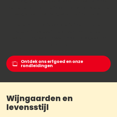
de hoogte in: karakteristieke dorpjes, barokke
kerken en ambachtelijk vakmanschap sieren de
wegen van Les Bauges en de Chartreuse.
Deze combinatie van stedelijke cultuur en
bergtradities geeft de streek haar ziel: een
bestemming waar zowel lichaam als geest tot
rust komen.
Ontdek ons erfgoed en onze
rondleidingen
Wijngaarden en
levensstijl