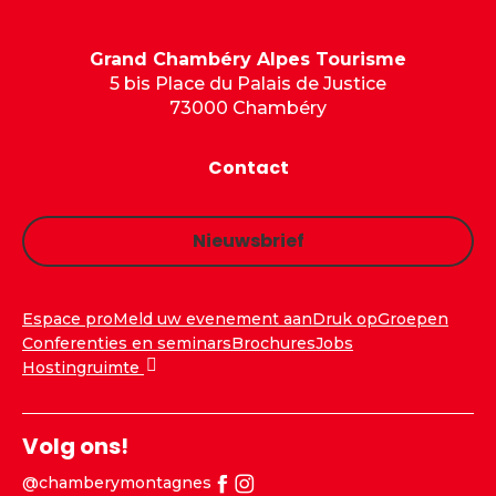
Grand Chambéry Alpes Tourisme
5 bis Place du Palais de Justice
73000 Chambéry
Contact
Nieuwsbrief
Espace pro
Meld uw evenement aan
Druk op
Groepen
Conferenties en seminars
Brochures
Jobs
Hostingruimte
Volg ons!
@chamberymontagnes