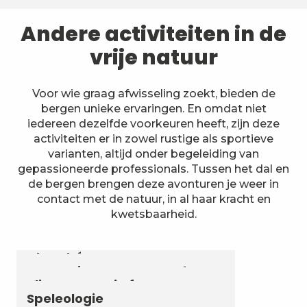
Andere activiteiten in de
vrije natuur
Voor wie graag afwisseling zoekt, bieden de
bergen unieke ervaringen. En omdat niet
iedereen dezelfde voorkeuren heeft, zijn deze
activiteiten er in zowel rustige als sportieve
varianten, altijd onder begeleiding van
gepassioneerde professionals. Tussen het dal en
de bergen brengen deze avonturen je weer in
contact met de natuur, in al haar kracht en
kwetsbaarheid.
Astronomie & Sterrenhemel
Luchtvaartactiviteiten
Zomerbiatlon en skirollen in
Chambéry Montagnes
Canyoning en aquarando
Klimmen en via ferrata
Speleologie