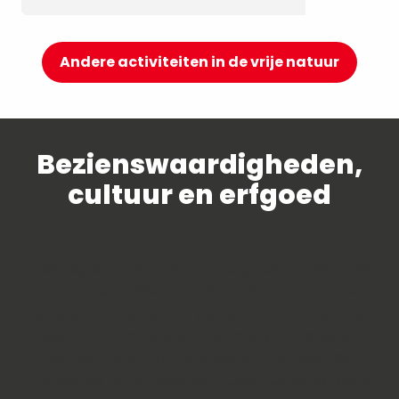
Andere activiteiten in de vrije natuur
Bezienswaardigheden,
cultuur en erfgoed
In de regio „ Chambéry Montagnes “ beleef je de
cultuur te midden van de landschappen. Hier
vertellen valleien en bergen samen hun verhalen.
Begin in Chambéry, de voormalige hoofdstad
van de Staten van Savoye, slenter door de
„traboules“ en ontdek de musea. Ga vervolgens