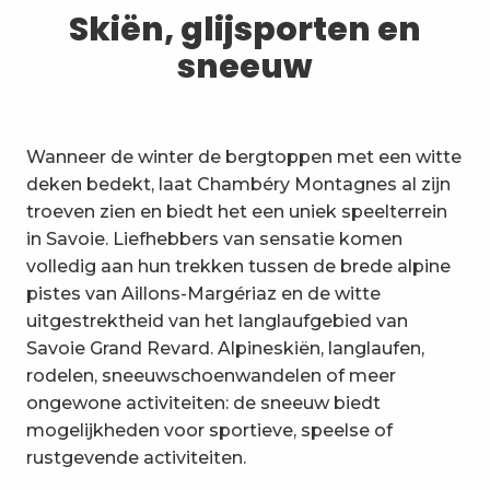
1
Skiën, glijsporten en sneeuw
Skiën, glijsporten en
sneeuw
2
Wandelpaden en wandelingen
3
Trail-ervaring
Wanneer de winter de bergtoppen met een witte
4
Wielrennen
deken bedekt, laat Chambéry Montagnes al zijn
troeven zien en biedt het een uniek speelterrein
5
Mountainbiken in de Bauges
in Savoie. Liefhebbers van sensatie komen
volledig aan hun trekken tussen de brede alpine
6
Andere activiteiten in de vrije
pistes van Aillons-Margériaz en de witte
natuur
uitgestrektheid van het langlaufgebied van
7
Bezienswaardigheden, cultuur
Savoie Grand Revard. Alpineskiën, langlaufen,
en erfgoed
rodelen, sneeuwschoenwandelen of meer
8
ongewone activiteiten: de sneeuw biedt
Wijngaarden
mogelijkheden voor sportieve, speelse of
9
rustgevende activiteiten.
Indooractiviteiten