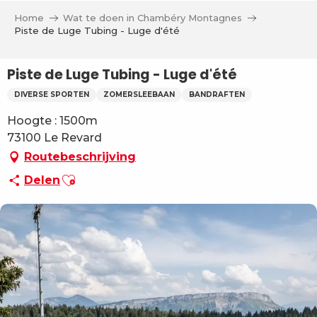
Aller
Home
Wat te doen in Chambéry Montagnes
au
Piste de Luge Tubing - Luge d'été
contenu
principal
Piste de Luge Tubing - Luge d'été
DIVERSE SPORTEN
ZOMERSLEEBAAN
BANDRAFTEN
Hoogte : 1500m
73100 Le Revard
Routebeschrijving
Ajouter aux favoris
Delen