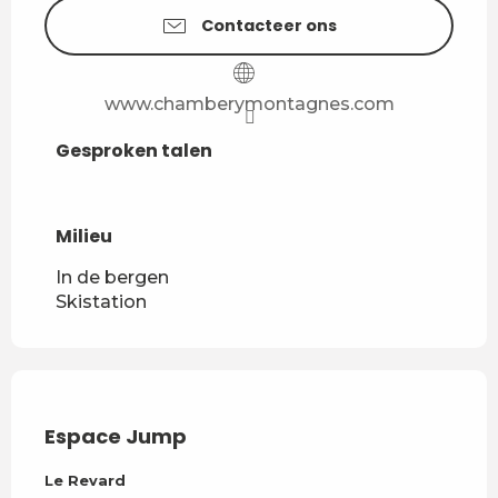
Contacteer ons
www.chamberymontagnes.com
Gesproken talen
Gesproken talen
Milieu
Milieu
In de bergen
Skistation
Espace Jump
Dirt
Le Revard
Le R