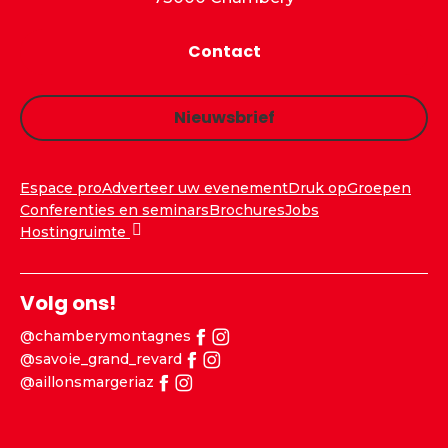
Contact
Nieuwsbrief
Espace pro
Adverteer uw evenement
Druk op
Groepen
Conferenties en seminars
Brochures
Jobs
Hostingruimte
Volg ons!
@chamberymontagnes
@savoie_grand_revard
@aillonsmargeriaz