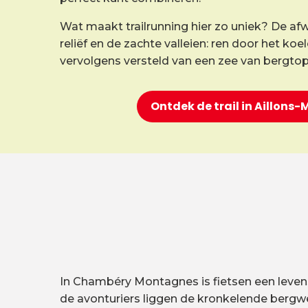
Wat maakt trailrunning hier zo uniek? De afw
reliëf en de zachte valleien: ren door het ko
vervolgens versteld van een zee van bergto
Ontdek de trail in Aillons
In Chambéry Montagnes is fietsen een levenswi
de avonturiers liggen de kronkelende bergwe