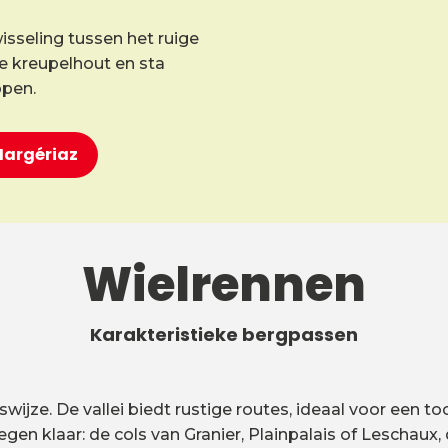
isseling tussen het ruige
ele kreupelhout en sta
ppen.
-Margériaz
Wielrennen
Karakteristieke bergpassen
jze. De vallei biedt rustige routes, ideaal voor een toc
gen klaar: de cols van Granier, Plainpalais of Lescha