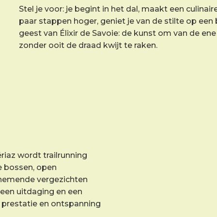
Stel je voor: je begint in het dal, maakt een culinai
paar stappen hoger, geniet je van de stilte op ee
geest van Élixir de Savoie: de kunst om van de en
zonder ooit de draad kwijt te raken.
ériaz wordt trailrunning
te bossen, open
emende vergezichten
 een uitdaging en een
je prestatie en ontspanning