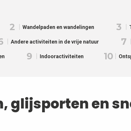
2
3
Wandelpaden en wandelingen
6
7
Andere activiteiten in de vrije natuur
9
10
en
Indooractiviteiten
Onts
n, glijsporten en s