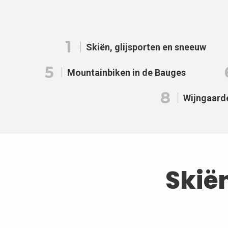
1
Skiën, glijsporten en sneeuw
5
Mountainbiken in de Bauges
8
Wijngaard
Skië