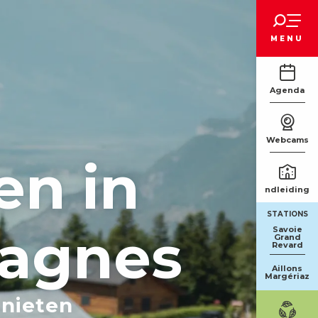
Voir les favoris
MENU
Agenda
Webcams
en in
Rondleidinge
STATIONS
agnes
Savoie
Grand
Revard
Aillons
Margériaz
enieten