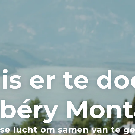
is er te do
béry Mont
sse lucht om samen van te g