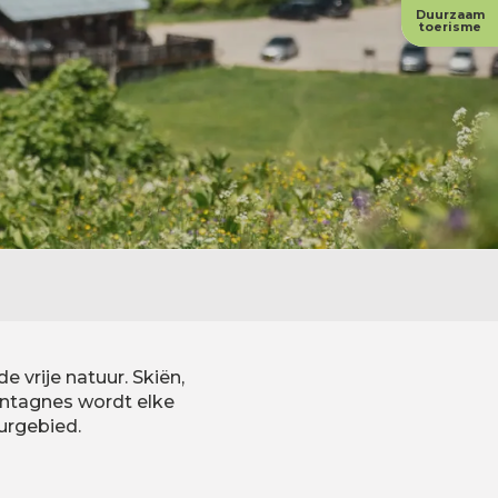
Duurzaam
toerisme
 vrije natuur. Skiën,
ntagnes wordt elke
urgebied.